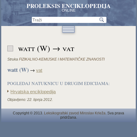
PROLEKSIS ENCIKLOPEDIJA
ONLINE
watt (W) → vat
Struka
FIZIKALNO-KEMIJSKE I MATEMATIČKE ZNANOSTI
watt (W)
→
vat
POGLEDAJ NATUKNICU U DRUGIM EDICIJAMA:
Hrvatska enciklopedija
Objavljeno:
22. lipnja 2012.
Copyright © 2013.
Leksikografski zavod Miroslav Krleža
. Sva prava
pridržana.