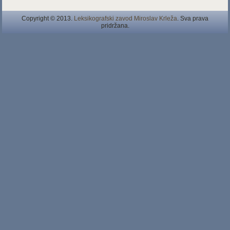
Copyright © 2013.
Leksikografski zavod Miroslav Krleža
. Sva prava
pridržana.