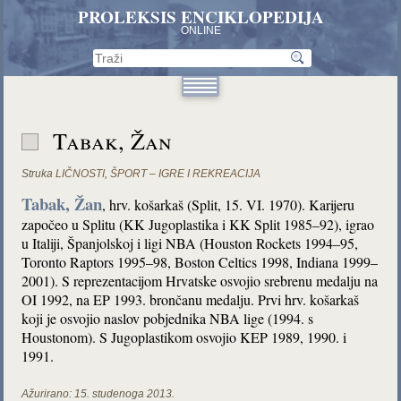
PROLEKSIS ENCIKLOPEDIJA
ONLINE
Tabak, Žan
Struka
LIČNOSTI
,
ŠPORT – IGRE I REKREACIJA
Tabak, Žan
, hrv. košarkaš (Split, 15. VI. 1970). Karijeru
započeo u Splitu (KK Jugoplastika i KK Split 1985–92), igrao
u Italiji, Španjolskoj i ligi NBA (Houston Rockets 1994–95,
Toronto Raptors 1995–98, Boston Celtics 1998, Indiana 1999–
2001). S reprezentacijom Hrvatske osvojio srebrenu medalju na
OI 1992, na EP 1993. brončanu medalju. Prvi hrv. košarkaš
koji je osvojio naslov pobjednika NBA lige (1994. s
Houstonom). S Jugoplastikom osvojio KEP 1989, 1990. i
1991.
Ažurirano:
15. studenoga 2013.