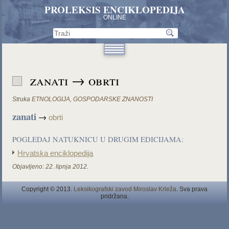
PROLEKSIS ENCIKLOPEDIJA
ONLINE
zanati → obrti
Struka
ETNOLOGIJA
,
GOSPODARSKE ZNANOSTI
zanati
→
obrti
POGLEDAJ NATUKNICU U DRUGIM EDICIJAMA:
Hrvatska enciklopedija
Objavljeno:
22. lipnja 2012.
Copyright © 2013.
Leksikografski zavod Miroslav Krleža
. Sva prava
pridržana.