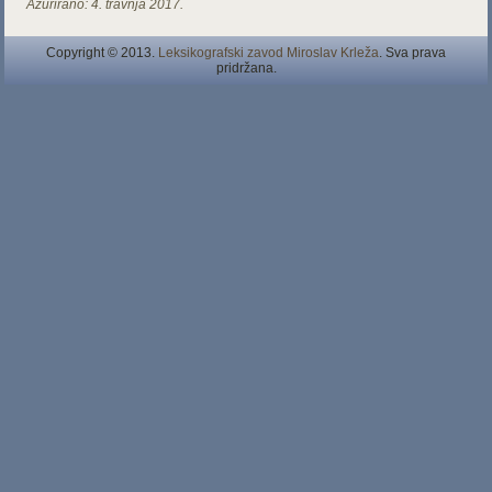
Ažurirano:
4. travnja 2017.
Copyright © 2013.
Leksikografski zavod Miroslav Krleža
. Sva prava
pridržana.