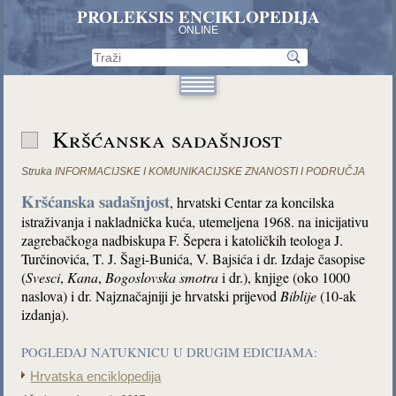
PROLEKSIS ENCIKLOPEDIJA
ONLINE
Kršćanska sadašnjost
Struka
INFORMACIJSKE I KOMUNIKACIJSKE ZNANOSTI I PODRUČJA
Kršćanska sadašnjost
, hrvatski Centar za koncilska
istraživanja i nakladnička kuća, utemeljena 1968. na inicijativu
zagrebačkoga nadbiskupa F. Šepera i katoličkih teologa J.
Turčinovića, T. J. Šagi-Bunića, V. Bajsića i dr. Izdaje časopise
(
Svesci
,
Kana
,
Bogoslovska smotra
i dr.), knjige (oko 1000
naslova) i dr. Najznačajniji je hrvatski prijevod
Biblije
(10-ak
izdanja).
POGLEDAJ NATUKNICU U DRUGIM EDICIJAMA:
Hrvatska enciklopedija