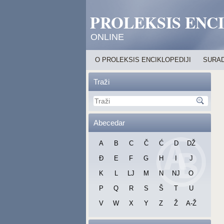
PROLEKSIS ENC
ONLINE
O PROLEKSIS ENCIKLOPEDIJI
SURAD
Traži
Abecedar
A
B
C
Č
Ć
D
DŽ
Đ
E
F
G
H
I
J
K
L
LJ
M
N
NJ
O
P
Q
R
S
Š
T
U
V
W
X
Y
Z
Ž
A-Ž