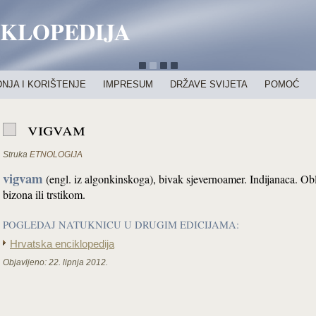
IKLOPEDIJA
NJA I KORIŠTENJE
IMPRESUM
DRŽAVE SVIJETA
POMOĆ
vigvam
Struka
ETNOLOGIJA
vigvam
(engl. iz algonkinskoga), bivak sjevernoamer. Indijanaca. 
bizona ili trstikom.
POGLEDAJ NATUKNICU U DRUGIM EDICIJAMA:
Hrvatska enciklopedija
Objavljeno:
22. lipnja 2012.