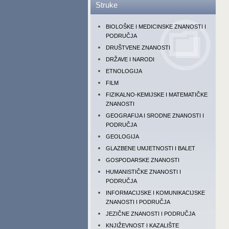
Struke
BIOLOŠKE I MEDICINSKE ZNANOSTI I
PODRUČJA
DRUŠTVENE ZNANOSTI
DRŽAVE I NARODI
ETNOLOGIJA
FILM
FIZIKALNO-KEMIJSKE I MATEMATIČKE
ZNANOSTI
GEOGRAFIJA I SRODNE ZNANOSTI I
PODRUČJA
GEOLOGIJA
GLAZBENE UMJETNOSTI I BALET
GOSPODARSKE ZNANOSTI
HUMANISTIČKE ZNANOSTI I
PODRUČJA
INFORMACIJSKE I KOMUNIKACIJSKE
ZNANOSTI I PODRUČJA
JEZIČNE ZNANOSTI I PODRUČJA
KNJIŽEVNOST I KAZALIŠTE