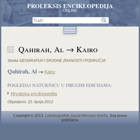
PROLEKSIS ENCIKLOPEDIJA
ONLINE
Qahirah, Al → Kairo
Struka
GEOGRAFIJA I SRODNE ZNANOSTI I PODRUČJA
Qahirah, Al
→
Kairo
POGLEDAJ NATUKNICU U DRUGIM EDICIJAMA:
Hrvatska enciklopedija
Objavljeno:
22. lipnja 2012.
Copyright © 2013.
Leksikografski zavod Miroslav Krleža
. Sva prava
pridržana.