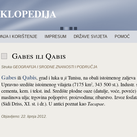
IKLOPEDIJA
NJA I KORIŠTENJE
IMPRESUM
DRŽAVE SVIJETA
POMOĆ
Gabes ili Qabis
Struka
GEOGRAFIJA I SRODNE ZNANOSTI I PODRUČJA
Gabes
Qabis
ili
, grad i luka u
ji
Tunisu, na obali istoimenog zaljev
Upravno središte istoimenog vilajeta (7175 km
, 343 500 st.). Industr. 
2
cementa, kem. i tekst. ind. Središte plodne oaze (datulje, voće, povrće
maslinova ulja; trgovina poljoprivr. proizvodima; ribarstvo. Izvoz fos
(Sidi Driss, XI. st. i dr.). U antici poznat kao
Tacapae
.
Objavljeno:
22. lipnja 2012.