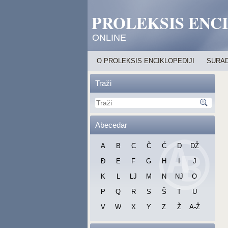
PROLEKSIS ENC
ONLINE
O PROLEKSIS ENCIKLOPEDIJI
SURAD
Traži
Abecedar
A
B
C
Č
Ć
D
DŽ
Đ
E
F
G
H
I
J
K
L
LJ
M
N
NJ
O
P
Q
R
S
Š
T
U
V
W
X
Y
Z
Ž
A-Ž