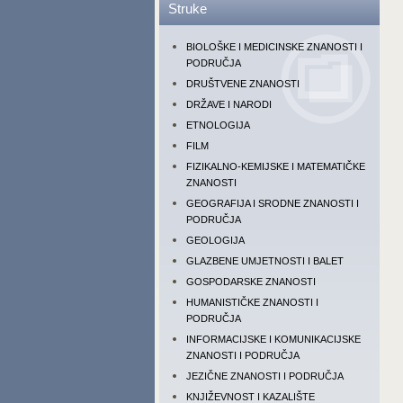
Struke
BIOLOŠKE I MEDICINSKE ZNANOSTI I
PODRUČJA
DRUŠTVENE ZNANOSTI
DRŽAVE I NARODI
ETNOLOGIJA
FILM
FIZIKALNO-KEMIJSKE I MATEMATIČKE
ZNANOSTI
GEOGRAFIJA I SRODNE ZNANOSTI I
PODRUČJA
GEOLOGIJA
GLAZBENE UMJETNOSTI I BALET
GOSPODARSKE ZNANOSTI
HUMANISTIČKE ZNANOSTI I
PODRUČJA
INFORMACIJSKE I KOMUNIKACIJSKE
ZNANOSTI I PODRUČJA
JEZIČNE ZNANOSTI I PODRUČJA
KNJIŽEVNOST I KAZALIŠTE