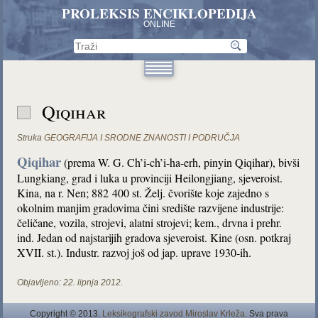
PROLEKSIS ENCIKLOPEDIJA
ONLINE
Qiqihar
Struka
GEOGRAFIJA I SRODNE ZNANOSTI I PODRUČJA
Qiqihar
(prema W. G. Ch’i-ch’i-ha-erh, pinyin Qiqihar), bivši
Lungkiang, grad i luka u provinciji Heilongjiang, sjeveroist.
Kina, na r. Nen; 882 400 st. Želj. čvorište koje zajedno s
okolnim manjim gradovima čini središte razvijene industrije:
čeličane, vozila, strojevi, alatni strojevi; kem., drvna i prehr.
ind. Jedan od najstarijih gradova sjeveroist. Kine (osn. potkraj
XVII. st.). Industr. razvoj još od jap. uprave 1930-ih.
Objavljeno:
22. lipnja 2012.
Copyright © 2013.
Leksikografski zavod Miroslav Krleža
. Sva prava