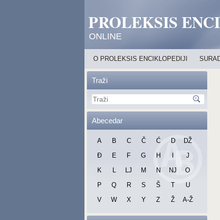
PROLEKSIS ENC
ONLINE
O PROLEKSIS ENCIKLOPEDIJI
SURAD
Traži
Abecedar
A
B
C
Č
Ć
D
DŽ
Đ
E
F
G
H
I
J
K
L
LJ
M
N
NJ
O
P
Q
R
S
Š
T
U
V
W
X
Y
Z
Ž
A-Ž