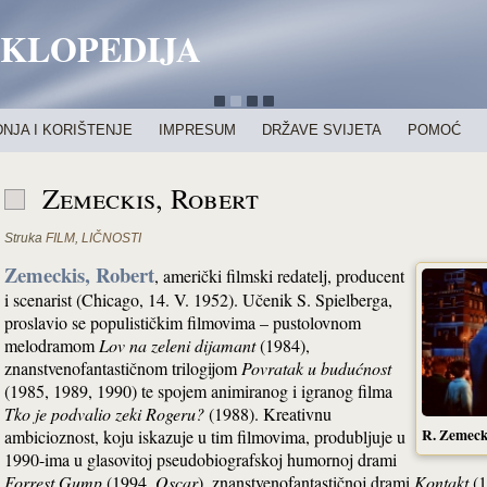
IKLOPEDIJA
NJA I KORIŠTENJE
IMPRESUM
DRŽAVE SVIJETA
POMOĆ
Zemeckis, Robert
Struka
FILM
,
LIČNOSTI
Zemeckis, Robert
, američki filmski redatelj, producent
i scenarist (Chicago, 14. V. 1952). Učenik S. Spielberga,
proslavio se populističkim filmovima – pustolovnom
melodramom
Lov na zeleni dijamant
(1984),
znanstvenofantastičnom trilogijom
Povratak u budućnost
(1985, 1989, 1990) te spojem animiranog i igranog filma
Tko je podvalio zeki Rogeru?
(1988). Kreativnu
R. Zemeck
ambicioznost, koju iskazuje u tim filmovima, produbljuje u
1990-ima u glasovitoj pseudobiografskoj humornoj drami
Forrest Gump
(1994,
Oscar
), znanstvenofantastičnoj drami
Kontakt
(1