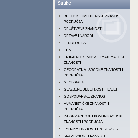
Struke
BIOLOŠKE I MEDICINSKE ZNANOSTI I
PODRUČJA
DRUŠTVENE ZNANOSTI
DRŽAVE I NARODI
ETNOLOGIJA
FILM
FIZIKALNO-KEMIJSKE I MATEMATIČKE
ZNANOSTI
GEOGRAFIJA I SRODNE ZNANOSTI I
PODRUČJA
GEOLOGIJA
GLAZBENE UMJETNOSTI I BALET
GOSPODARSKE ZNANOSTI
HUMANISTIČKE ZNANOSTI I
PODRUČJA
INFORMACIJSKE I KOMUNIKACIJSKE
ZNANOSTI I PODRUČJA
JEZIČNE ZNANOSTI I PODRUČJA
KNJIŽEVNOST I KAZALIŠTE