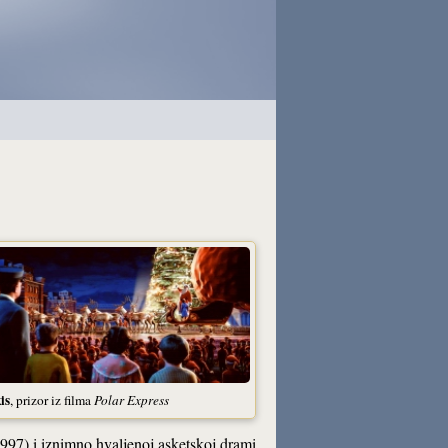
is
, prizor iz filma
Polar Express
997) i iznimno hvaljenoj asketskoj drami