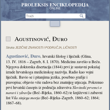
PROLEKSIS ENCIKLOPEDIJA
ONLINE
Agustinović, Đuro
Struka
JEZIČNE ZNANOSTI I PODRUČJA
,
LIČNOSTI
Agustinović, Đuro
,
hrvatski filolog i liječnik (Glina,
13. IV. 1816 – Zagreb, 8. I. 1870). Medicinu završio u Beču.
Njegova doktorska disertacija (1844) prvi je sustavni pokušaj
izrade hrvatskoga medicinskog nazivlja. Radio kao vojni
liječnik. Bavio se i pitanjima jezika, posebno grafije i
pravopisa; objavio više radova bez znatnijeg utjecaja. Pokrenuo
prvi hrvatski časopis iz područja zdravstva
Slovinski prvenci o
naravi i zdravlju
(Beč–Rijeka, 1860–62) te književni i zabavni
list
Vila sinjega morja
(Beč–Rijeka–Zagreb, 1860–62; 1864;
1867–68).