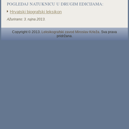
POGLEDAJ NATUKNICU U DRUGIM EDICIJAMA:
Hrvatski biografski leksikon
Ažurirano:
3. rujna 2013.
Copyright © 2013.
Leksikografski zavod Miroslav Krleža
. Sva prava
pridržana.