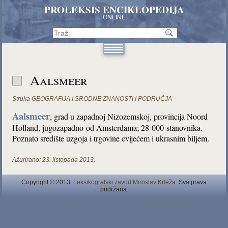
PROLEKSIS ENCIKLOPEDIJA
ONLINE
Aalsmeer
Struka
GEOGRAFIJA I SRODNE ZNANOSTI I PODRUČJA
Aalsmeer
, grad u zapadnoj Nizozemskoj, provincija Noord
Holland, jugozapadno od Amsterdama; 28 000 stanovnika.
Poznato središte uzgoja i trgovine cvijećem i ukrasnim biljem.
Ažurirano:
23. listopada 2013.
Copyright © 2013.
Leksikografski zavod Miroslav Krleža
. Sva prava
pridržana.