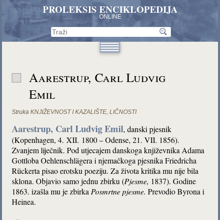
PROLEKSIS ENCIKLOPEDIJA
ONLINE
Aarestrup, Carl Ludvig
Emil
Struka
KNJIŽEVNOST I KAZALIŠTE
,
LIČNOSTI
Aarestrup, Carl Ludvig Emil
, danski pjesnik
(Kopenhagen, 4. XII. 1800 – Odense, 21. VII. 1856).
Zvanjem liječnik. Pod utjecajem danskoga književnika Adama
Gottloba Oehlenschlägera i njemačkoga pjesnika Friedricha
Rückerta pisao erotsku poeziju. Za života kritika mu nije bila
sklona. Objavio samo jednu zbirku (
Pjesme,
1837). Godine
1863. izašla mu je zbirka
Posmrtne pjesme.
Prevodio Byrona i
Heinea.