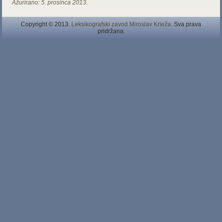
Ažurirano:
5. prosinca 2013.
Copyright © 2013.
Leksikografski zavod Miroslav Krleža
. Sva prava
pridržana.