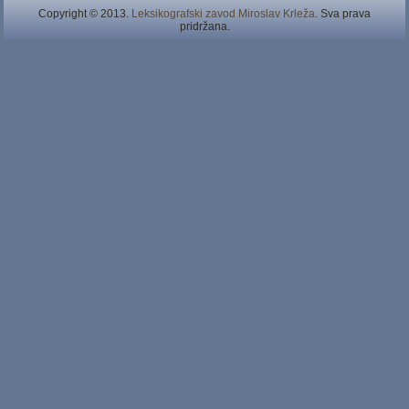
Copyright © 2013.
Leksikografski zavod Miroslav Krleža
. Sva prava
pridržana.