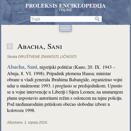
PROLEKSIS ENCIKLOPEDIJA
ONLINE
Abacha, Sani
Struka
DRUŠTVENE ZNANOSTI
,
LIČNOSTI
Abacha, Sani
, nigerijski političar (Kano, 20. IX. 1943 –
Abuja, 8. VI. 1998). Pripadnik plemena Hausa; ministar
obrane u vladi generala Ibrahima Babangide, organizirao vojni
udar u studenome 1993. i proglasio se predsjednikom. Upustio
se u vojne intervencije u Liberiji i Sijera Leoneu; na unutarnjem
planu uspostavio autoritarni režim s osloncem na tajnu policiju.
Pod međunarodnim pritiskom obećao slobodne izbore u
kolovozu 1998.
Ažurirano:
1. srpnja 2016.