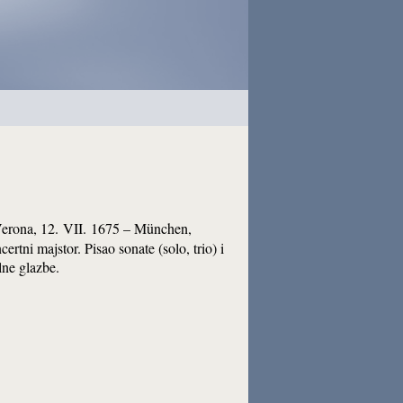
j (Verona, 12. VII. 1675 – München,
rtni majstor. Pisao sonate (solo, trio) i
lne glazbe.