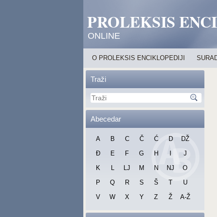
PROLEKSIS ENC
ONLINE
O PROLEKSIS ENCIKLOPEDIJI
SURAD
Traži
Abecedar
A
B
C
Č
Ć
D
DŽ
Đ
E
F
G
H
I
J
K
L
LJ
M
N
NJ
O
P
Q
R
S
Š
T
U
V
W
X
Y
Z
Ž
A-Ž