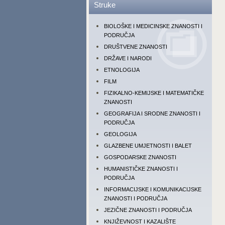
Struke
BIOLOŠKE I MEDICINSKE ZNANOSTI I
PODRUČJA
DRUŠTVENE ZNANOSTI
DRŽAVE I NARODI
ETNOLOGIJA
FILM
FIZIKALNO-KEMIJSKE I MATEMATIČKE
ZNANOSTI
GEOGRAFIJA I SRODNE ZNANOSTI I
PODRUČJA
GEOLOGIJA
GLAZBENE UMJETNOSTI I BALET
GOSPODARSKE ZNANOSTI
HUMANISTIČKE ZNANOSTI I
PODRUČJA
INFORMACIJSKE I KOMUNIKACIJSKE
ZNANOSTI I PODRUČJA
JEZIČNE ZNANOSTI I PODRUČJA
KNJIŽEVNOST I KAZALIŠTE