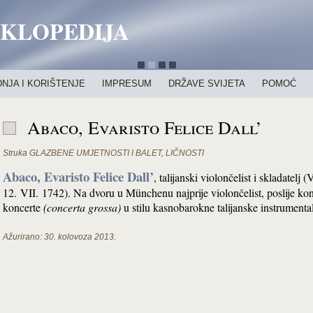
IKLOPEDIJA
NJA I KORIŠTENJE
IMPRESUM
DRŽAVE SVIJETA
POMOĆ
Abaco, Evaristo Felice Dall’
Struka
GLAZBENE UMJETNOSTI I BALET
,
LIČNOSTI
Abaco, Evaristo Felice Dall’
, talijanski violončelist i skladatel
12. VII. 1742). Na dvoru u Münchenu najprije violončelist, poslije konce
koncerte
(concerta grossa)
u stilu kasnobarokne talijanske instrumenta
Ažurirano:
30. kolovoza 2013.