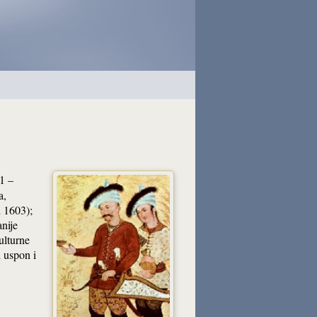
71 –
a,
d 1603);
nije
ulturne
 uspon i