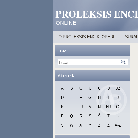
PROLEKSIS ENC
ONLINE
O PROLEKSIS ENCIKLOPEDIJI
SURAD
Traži
Abecedar
A
B
C
Č
Ć
D
DŽ
Đ
E
F
G
H
I
J
K
L
LJ
M
N
NJ
O
P
Q
R
S
Š
T
U
V
W
X
Y
Z
Ž
A-Ž