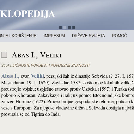
IKLOPEDIJA
NJA I KORIŠTENJE
IMPRESUM
DRŽAVE SVIJETA
POMOĆ
Abas I., Veliki
Struka
LIČNOSTI
,
POVIJEST I POVIJESNE ZNANOSTI
Abas I.,
Veliki
zvan
, perzijski šah iz dinastije Sefevida (?, 27. I. 15
Masandaran, 19. I. 1629). Zavladao 1587; skršio moć lokalnih velikaš
preustrojio vojsku; uspješno ratovao protiv Uzbeka (1597) i Turaka (o
pokorio Khorasan, Zakavkazje i Irak; uz pomoć Istočnoindijske kompa
zauzeo Hormuz (1622). Proveo brojne gospodarske reforme; poticao k
veze s Europom. Za njegove vladavine država Sefevida dostigla najviši
prostirala se od Tigrisa do Inda.