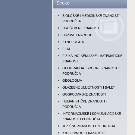
Struke
BIOLOŠKE I MEDICINSKE ZNANOSTI I
PODRUČJA
DRUŠTVENE ZNANOSTI
DRŽAVE I NARODI
ETNOLOGIJA
FILM
FIZIKALNO-KEMIJSKE I MATEMATIČKE
ZNANOSTI
GEOGRAFIJA I SRODNE ZNANOSTI I
PODRUČJA
GEOLOGIJA
GLAZBENE UMJETNOSTI I BALET
GOSPODARSKE ZNANOSTI
HUMANISTIČKE ZNANOSTI I
PODRUČJA
INFORMACIJSKE I KOMUNIKACIJSKE
ZNANOSTI I PODRUČJA
JEZIČNE ZNANOSTI I PODRUČJA
KNJIŽEVNOST I KAZALIŠTE