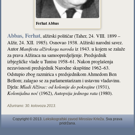
Ferhat Abbas
Abbas, Ferhat
, alžirski političar (Taher, 24. VIII. 1899 –
Alžir, 24. XII. 1985). Osnovao 1938. Alžirski narodni savez.
Autor
Manifesta alžirskoga naroda
iz 1943. u kojem se zalaže
za prava Alžiraca na samoopredjeljenje. Predsjednik
izbjegličke vlade u Tunisu 1958–61. Nakon proglašenja
nezavisnosti predsjednik Narodne skupštine 1962–63.
Odstupio zbog razmirica s predsjednikom Ahmedom Ben
Bellom; zalagao se za parlamentarizam i ustavnu vladavinu.
Djela:
Mladi Alžirac: od kolonije do pokrajine
(1931),
Kolonijalna noć
(1962),
Autopsija jednoga rata
(1980).
Ažurirano:
30. kolovoza 2013.
Copyright © 2013.
Leksikografski zavod Miroslav Krleža
. Sva prava
pridržana.