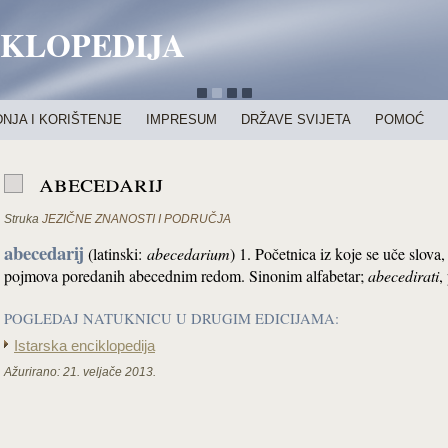
IKLOPEDIJA
NJA I KORIŠTENJE
IMPRESUM
DRŽAVE SVIJETA
POMOĆ
abecedarij
Struka
JEZIČNE ZNANOSTI I PODRUČJA
abecedarij
(latinski:
abecedarium
) 1. Početnica iz koje se uče slova, 
pojmova poredanih abecednim redom. Sinonim alfabetar
;
abecedirati
,
POGLEDAJ NATUKNICU U DRUGIM EDICIJAMA:
Istarska enciklopedija
Ažurirano:
21. veljače 2013.