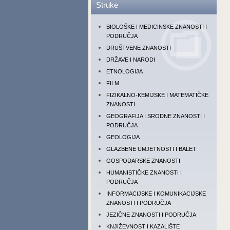
Struke
BIOLOŠKE I MEDICINSKE ZNANOSTI I
PODRUČJA
DRUŠTVENE ZNANOSTI
DRŽAVE I NARODI
ETNOLOGIJA
FILM
FIZIKALNO-KEMIJSKE I MATEMATIČKE
ZNANOSTI
GEOGRAFIJA I SRODNE ZNANOSTI I
PODRUČJA
GEOLOGIJA
GLAZBENE UMJETNOSTI I BALET
GOSPODARSKE ZNANOSTI
HUMANISTIČKE ZNANOSTI I
PODRUČJA
INFORMACIJSKE I KOMUNIKACIJSKE
ZNANOSTI I PODRUČJA
JEZIČNE ZNANOSTI I PODRUČJA
KNJIŽEVNOST I KAZALIŠTE