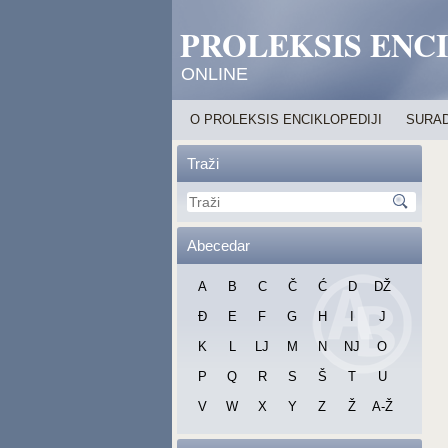
PROLEKSIS ENC
ONLINE
O PROLEKSIS ENCIKLOPEDIJI
SURAD
Traži
Abecedar
A
B
C
Č
Ć
D
DŽ
Đ
E
F
G
H
I
J
K
L
LJ
M
N
NJ
O
P
Q
R
S
Š
T
U
V
W
X
Y
Z
Ž
A-Ž