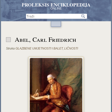
PROLEKSIS ENCIKLOPEDIJA
ONLINE
Abel, Carl Friedrich
Struka
GLAZBENE UMJETNOSTI I BALET
,
LIČNOSTI