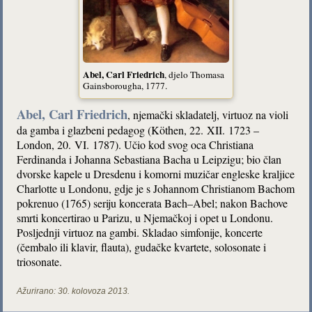
Abel, Carl Friedrich
, djelo Thomasa
Gainsborougha, 1777.
Abel, Carl Friedrich
, njemački skladatelj, virtuoz na violi
da gamba i glazbeni pedagog (Köthen, 22. XII. 1723 –
London, 20. VI. 1787). Učio kod svog oca Christiana
Ferdinanda i Johanna Sebastiana Bacha u Leipzigu; bio član
dvorske kapele u Dresdenu i komorni muzičar engleske kraljice
Charlotte u Londonu, gdje je s Johannom Christianom Bachom
pokrenuo (1765) seriju koncerata Bach–Abel; nakon Bachove
smrti koncertirao u Parizu, u Njemačkoj i opet u Londonu.
Posljednji virtuoz na gambi. Skladao simfonije, koncerte
(čembalo ili klavir, flauta), gudačke kvartete, solosonate i
triosonate.
Ažurirano:
30. kolovoza 2013.