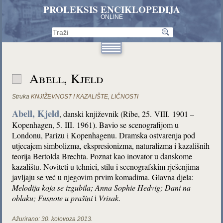
PROLEKSIS ENCIKLOPEDIJA
ONLINE
Abell, Kjeld
Struka
KNJIŽEVNOST I KAZALIŠTE
,
LIČNOSTI
Abell, Kjeld
, danski književnik (Ribe, 25. VIII. 1901 –
Kopenhagen, 5. III. 1961). Bavio se scenografijom u
Londonu, Parizu i Kopenhagenu. Dramska ostvarenja pod
utjecajem simbolizma, ekspresionizma, naturalizma i kazališnih
teorija Bertolda Brechta. Poznat kao inovator u danskome
kazalištu. Noviteti u tehnici, stilu i scenografskim rješenjima
javljaju se već u njegovim prvim komadima. Glavna djela:
Melodija koja se izgubila;
Anna Sophie Hedvig;
Dani na
oblaku;
Fusnote u prašini
i
Vrisak
.
Ažurirano:
30. kolovoza 2013.