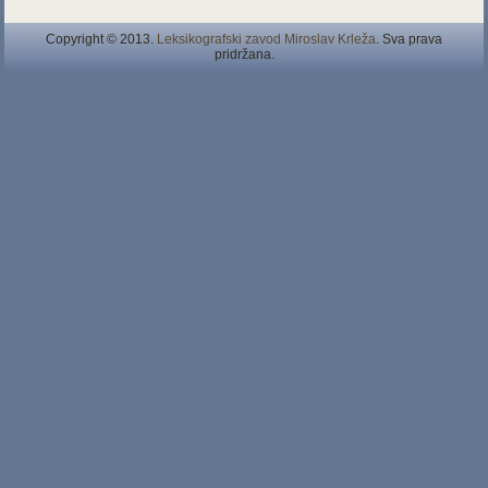
Copyright © 2013.
Leksikografski zavod Miroslav Krleža
. Sva prava
pridržana.