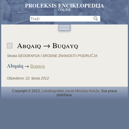
PROLEKSIS ENCIKLOPEDIJA
ONLINE
Abqaiq → Buqayq
Struka
GEOGRAFIJA I SRODNE ZNANOSTI I PODRUČJA
Abqaiq
→
Buqayq
Objavljeno:
22. lipnja 2012.
Copyright © 2013.
Leksikografski zavod Miroslav Krleža
. Sva prava
pridržana.