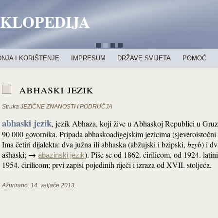
IKLOPEDIJA
NJA I KORIŠTENJE
IMPRESUM
DRŽAVE SVIJETA
POMOĆ
abhaski jezik
Struka
JEZIČNE ZNANOSTI I PODRUČJA
abhaski jezik
, jezik Abhaza, koji žive u Abhaskoj Republici u Gruz
90 000 govornika. Pripada abhaskoadigejskim jezicima (sjeveroistočn
Ima četiri dijalekta: dva južna ili abhaska (abžujski i bzipski,
bzyb
) i d
ašhaski; →
). Piše se od 1862. ćirilicom, od 1924. lat
abazinski jezik
1954. ćirilicom; prvi zapisi pojedinih riječi i izraza od XVII. stoljeća.
Ažurirano:
14. veljače 2013.