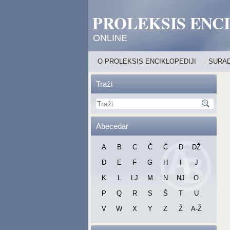
PROLEKSIS ENC
ONLINE
O PROLEKSIS ENCIKLOPEDIJI
SURAD
Traži
Abecedar
A
B
C
Č
Ć
D
DŽ
Đ
E
F
G
H
I
J
K
L
LJ
M
N
NJ
O
P
Q
R
S
Š
T
U
V
W
X
Y
Z
Ž
A-Ž