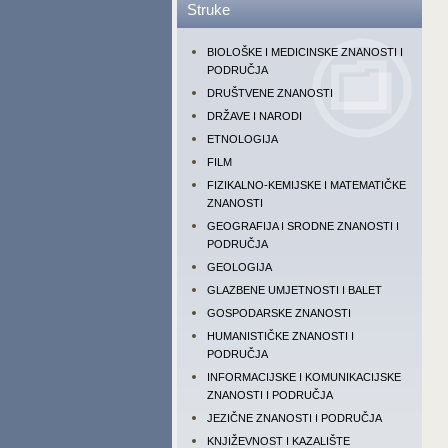
Struke
BIOLOŠKE I MEDICINSKE ZNANOSTI I
PODRUČJA
DRUŠTVENE ZNANOSTI
DRŽAVE I NARODI
ETNOLOGIJA
FILM
FIZIKALNO-KEMIJSKE I MATEMATIČKE
ZNANOSTI
GEOGRAFIJA I SRODNE ZNANOSTI I
PODRUČJA
GEOLOGIJA
GLAZBENE UMJETNOSTI I BALET
GOSPODARSKE ZNANOSTI
HUMANISTIČKE ZNANOSTI I
PODRUČJA
INFORMACIJSKE I KOMUNIKACIJSKE
ZNANOSTI I PODRUČJA
JEZIČNE ZNANOSTI I PODRUČJA
KNJIŽEVNOST I KAZALIŠTE