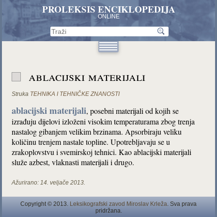
PROLEKSIS ENCIKLOPEDIJA
ONLINE
ablacijski materijali
Struka
TEHNIKA I TEHNIČKE ZNANOSTI
ablacijski materijali
, posebni materijali od kojih se
izrađuju dijelovi izloženi visokim temperaturama zbog trenja
nastalog gibanjem velikim brzinama. Apsorbiraju veliku
količinu trenjem nastale topline. Upotrebljavaju se u
zrakoplovstvu i svemirskoj tehnici. Kao ablacijski materijali
služe azbest, vlaknasti materijali i drugo.
Ažurirano:
14. veljače 2013.
Copyright © 2013.
Leksikografski zavod Miroslav Krleža
. Sva prava
pridržana.