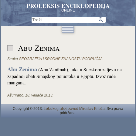
PROLEKSIS ENCIKLOPEDIJA
ONLINE
Abu Zenima
Struka
GEOGRAFIJA I SRODNE ZNANOSTI I PODRUČJA
Abu Zenima
(Abu Zanîmah), luka u Sueskom zaljevu na
zapadnoj obali Sinajskog poluotoka u Egiptu. Izvoz rude
mangana.
Ažurirano:
18. veljače 2013.
Copyright © 2013.
Leksikografski zavod Miroslav Krleža
. Sva prava
pridržana.