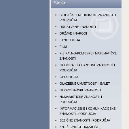
Struke
BIOLOŠKE I MEDICINSKE ZNANOSTI I
PODRUČJA
DRUŠTVENE ZNANOSTI
DRŽAVE I NARODI
ETNOLOGIJA
FILM
FIZIKALNO-KEMIJSKE I MATEMATIČKE
ZNANOSTI
GEOGRAFIJA I SRODNE ZNANOSTI I
PODRUČJA
GEOLOGIJA
GLAZBENE UMJETNOSTI I BALET
GOSPODARSKE ZNANOSTI
HUMANISTIČKE ZNANOSTI I
PODRUČJA
INFORMACIJSKE I KOMUNIKACIJSKE
ZNANOSTI I PODRUČJA
JEZIČNE ZNANOSTI I PODRUČJA
KNJIŽEVNOST I KAZALIŠTE