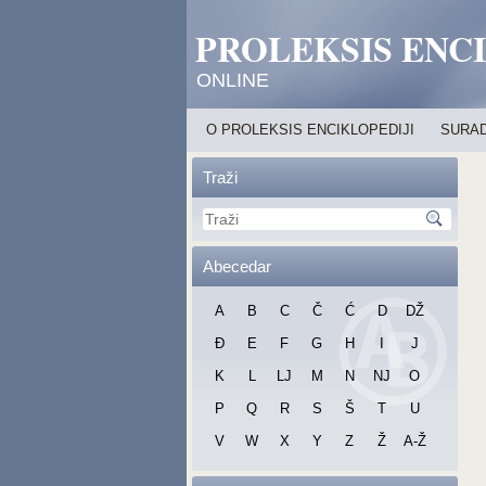
PROLEKSIS ENC
ONLINE
O PROLEKSIS ENCIKLOPEDIJI
SURAD
Traži
Abecedar
A
B
C
Č
Ć
D
DŽ
Đ
E
F
G
H
I
J
K
L
LJ
M
N
NJ
O
P
Q
R
S
Š
T
U
V
W
X
Y
Z
Ž
A-Ž