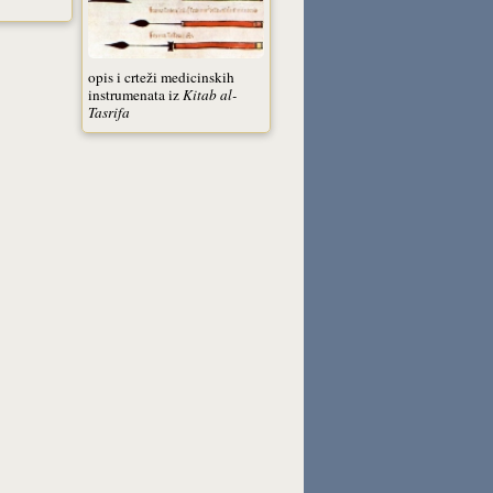
opis i crteži medicinskih
instrumenata iz
Kitab al-
Tasrifa