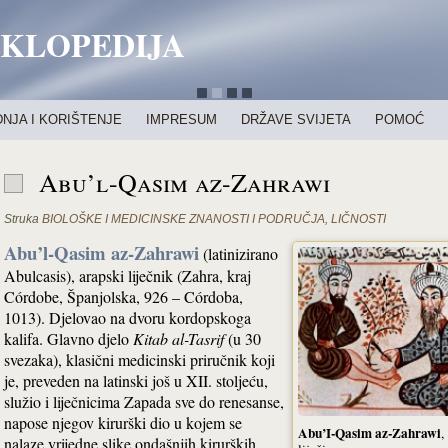
IKLOPEDIJA
NJA I KORIŠTENJE
IMPRESUM
DRŽAVE SVIJETA
POMOĆ
Abu’l-Qasim az-Zahrawi
Struka
BIOLOŠKE I MEDICINSKE ZNANOSTI I PODRUČJA
,
LIČNOSTI
Abu’l-Qasim az-Zahrawi
(latinizirano
Abulcasis), arapski liječnik (Zahra, kraj
Córdobe, Španjolska, 926 – Córdoba,
1013). Djelovao na dvoru kordopskoga
kalifa. Glavno djelo
Kitab al-Tasrif
(u 30
svezaka), klasični medicinski priručnik koji
je, preveden na latinski još u XII. stoljeću,
služio i liječnicima Zapada sve do renesanse,
napose njegov kirurški dio u kojem se
Abu’I-Qasim az-Zahrawi
,
nalaze vrijedne slike ondašnjih kirurških