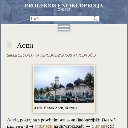
PROLEKSIS ENCIKLOPEDIJA
ONLINE
Aceh
Struka
GEOGRAFIJA I SRODNE ZNANOSTI I PODRUČJA
Aceh
, Banda Aceh, džamija
Aceh
, pokrajina s posebnim statusom (indonezijski:
Daerah
Istimewa
) u →
na sjeverozapadu →
; 55
Indoneziji
Sumatre