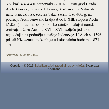
392 km
, 4 494 410 stanovnika (2010). Glavni grad Banda
2
Aceh. Gorovit; najviši vrh Leuser, 3145 m n. m. Nalazišta
nafte; kaučuk, riža, šećerna trska, začini. Oko 400. g. na
području Aceh osnovano kraljevstvo. U XIII. stoljeću Acehi
(Adženi), muslimanski pomorsko-ratnički malajski narod,
osnivaju državu Aceh; u XVI. i XVII. soljeću jedna od
najmoćnijih na području današnje Indonezije. U Aceh su 1596.
pristali Nizozemci i pokorili ga u kolonijalnim borbama 1873–
1913.
Ažurirano:
5. lipnja 2013.
Copyright © 2013.
Leksikografski zavod Miroslav Krleža
. Sva prava
pridržana.