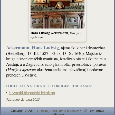
Hans Ludwig Ackermann
,
Marija s
djetetom
Ackermann, Hans Ludwig
, njemački kipar i drvorezbar
(Heidelberg, 13. III. 1587 – Graz, 13. X. 1640). Majstor iz
kruga južnonjemačkih manirista, izrađivao oltare i skulpture u
Austriji, a u Zagrebu izradio glavni oltar prvostolnice; porušen
(
Marija s djetetom
okružena anđelima pjevačima) i nedavno
prenesen u svetište.
POGLEDAJ NATUKNICU U DRUGIM EDICIJAMA:
Hrvatski biografski leksikon
Ažurirano:
2. rujna 2013.
Copyright © 2013.
Leksikografski zavod Miroslav Krleža
. Sva prava
pridržana.