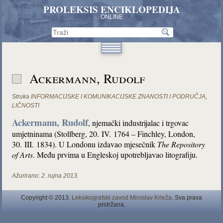
PROLEKSIS ENCIKLOPEDIJA
ONLINE
Ackermann, Rudolf
Struka
INFORMACIJSKE I KOMUNIKACIJSKE ZNANOSTI I PODRUČJA
,
LIČNOSTI
Ackermann, Rudolf
, njemački industrijalac i trgovac
umjetninama (Stollberg, 20. IV. 1764 – Finchley, London,
30. III. 1834). U Londonu izdavao mjesečnik
The Repository
of Arts
. Među prvima u Engleskoj upotrebljavao litografiju.
Ažurirano:
2. rujna 2013.
Copyright © 2013.
Leksikografski zavod Miroslav Krleža
. Sva prava
pridržana.