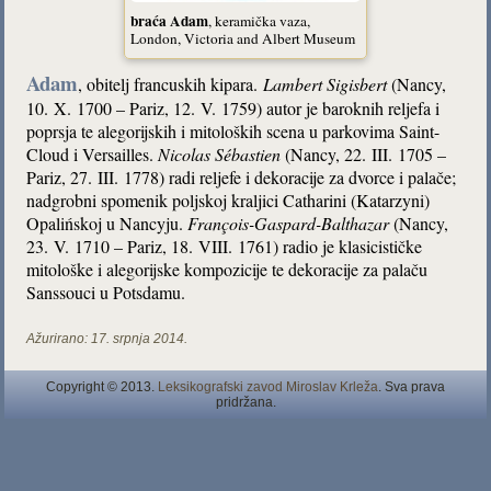
braća Adam
, keramička vaza,
London, Victoria and Albert Museum
Adam
, obitelj francuskih kipara.
Lambert Sigisbert
(Nancy,
10. X. 1700 – Pariz, 12. V. 1759) autor je baroknih reljefa i
poprsja te alegorijskih i mitoloških scena u parkovima Saint-
Cloud i Versailles.
Nicolas Sébastien
(Nancy, 22. III. 1705 –
Pariz, 27. III. 1778) radi reljefe i dekoracije za dvorce i palače;
nadgrobni spomenik poljskoj kraljici Catharini (Katarzyni)
Opalińskoj u Nancyju.
François-Gaspard-Balthazar
(Nancy,
23. V. 1710 – Pariz, 18. VIII. 1761) radio je klasicističke
mitološke i alegorijske kompozicije te dekoracije za palaču
Sanssouci u Potsdamu.
Ažurirano:
17. srpnja 2014.
Copyright © 2013.
Leksikografski zavod Miroslav Krleža
. Sva prava
pridržana.