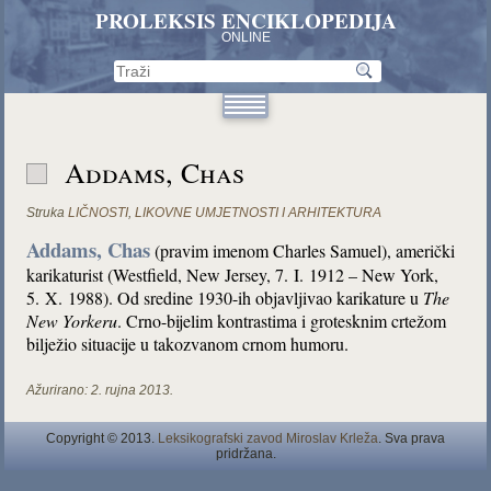
PROLEKSIS ENCIKLOPEDIJA
ONLINE
Addams, Chas
Struka
LIČNOSTI
,
LIKOVNE UMJETNOSTI I ARHITEKTURA
Addams, Chas
(pravim imenom Charles Samuel), američki
karikaturist (Westfield, New Jersey, 7. I. 1912 – New York,
5. X. 1988). Od sredine 1930-ih objavljivao karikature u
The
New Yorkeru
. Crno-bijelim kontrastima i grotesknim crtežom
bilježio situacije u takozvanom crnom humoru.
Ažurirano:
2. rujna 2013.
Copyright © 2013.
Leksikografski zavod Miroslav Krleža
. Sva prava
pridržana.