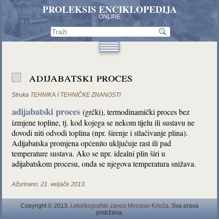
PROLEKSIS ENCIKLOPEDIJA
ONLINE
adijabatski proces
Struka
TEHNIKA I TEHNIČKE ZNANOSTI
adijabatski proces
(grčki), termodinamički proces bez
izmjene topline, tj. kod kojega se nekom tijelu ili sustavu ne
dovodi niti odvodi toplina (npr. širenje i stlačivanje plina).
Adijabatska promjena općenito uključuje rast ili pad
temperature sustava. Ako se npr. idealni plin širi u
adijabatskom procesu, onda se njegova temperatura snižava.
Ažurirano:
21. veljače 2013.
Copyright © 2013.
Leksikografski zavod Miroslav Krleža
. Sva prava
pridržana.