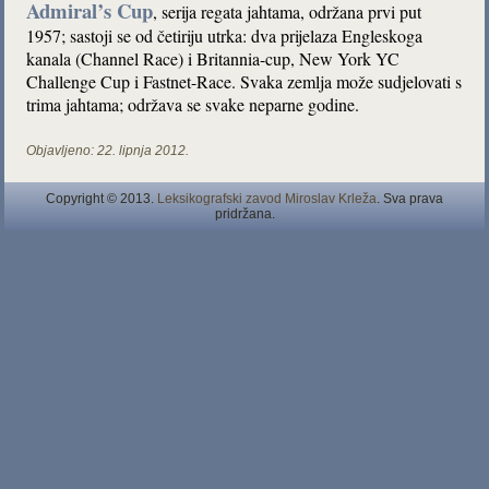
Admiral’s Cup
, serija regata jahtama, održana prvi put
1957; sastoji se od četiriju utrka: dva prijelaza Engleskoga
kanala (Channel Race) i Britannia-cup, New York YC
Challenge Cup i Fastnet-Race. Svaka zemlja može sudjelovati s
trima jahtama; održava se svake neparne godine.
Objavljeno:
22. lipnja 2012.
Copyright © 2013.
Leksikografski zavod Miroslav Krleža
. Sva prava
pridržana.