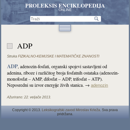
PROLEKSIS ENCIKLOPEDIJA
ONLINE
ADP
Struka
FIZIKALNO-KEMIJSKE I MATEMATIČKE ZNANOSTI
ADP
, adenozin-fosfati, organski spojevi sastavljeni od
adenina, riboze i različitog broja fosfatnih ostataka (adenozin-
monofosfat – AMP, difosfat – ADP, trifosfat – ATP).
Neposredni su izvor energije živih stanica. →
adenozin
Ažurirano:
22. veljače 2013.
Copyright © 2013.
Leksikografski zavod Miroslav Krleža
. Sva prava
pridržana.