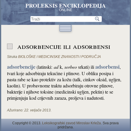
PROLEKSIS ENCIKLOPEDIJA
ONLINE
adsorbencije ili adsorbensi
Struka
BIOLOŠKE I MEDICINSKE ZNANOSTI I PODRUČJA
adsorbencije
adsorbensi
(latinski:
ad
k,
sorbeo
srkati) ili
,
tvari koje adsorbiraju tekućine i plinove. U obliku posipa i
pasta rabe se kao protektiv za kožu (talk, cinkov oksid, ugljen,
kaolin). U probavnome traktu adsorbiraju otrovne plinove,
bakterije i njihove toksine (medicinski ugljen, pektin) te se
primjenjuju kod crijevnih zaraza, proljeva i nadutosti.
Ažurirano:
22. veljače 2013.
Copyright © 2013.
Leksikografski zavod Miroslav Krleža
. Sva prava
pridržana.