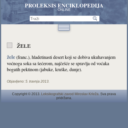
PROLEKSIS ENCIKLOPEDIJA
ONLINE
žele
žele
(franc.), hladetinasti desert koji se dobiva ukuhavanjem
voćnoga soka sa šećerom, najčešće se spravlja od voćaka
bogatih pektinom (jabuke, kruške, dunje).
Objavljeno:
5. travnja 2013.
Copyright © 2013.
Leksikografski zavod Miroslav Krleža
. Sva prava
pridržana.