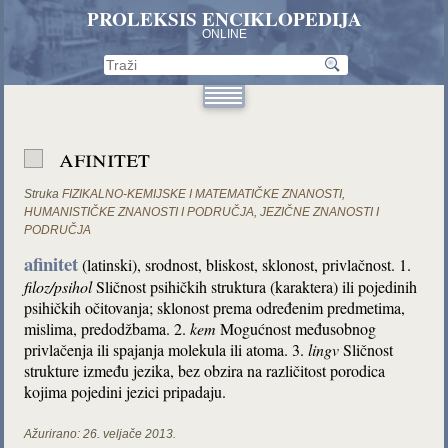
PROLEKSIS ENCIKLOPEDIJA
ONLINE
afinitet
Struka
FIZIKALNO-KEMIJSKE I MATEMATIČKE ZNANOSTI
,
HUMANISTIČKE ZNANOSTI I PODRUČJA
,
JEZIČNE ZNANOSTI I
PODRUČJA
afinitet
(latinski), srodnost, bliskost, sklonost, privlačnost. 1.
filoz/psihol
Sličnost psihičkih struktura (karaktera) ili pojedinih
psihičkih očitovanja; sklonost prema određenim predmetima,
mislima, predodžbama. 2.
kem
Mogućnost međusobnog
privlačenja ili spajanja molekula ili atoma. 3.
lingv
Sličnost
strukture između jezika, bez obzira na različitost porodica
kojima pojedini jezici pripadaju.
Ažurirano:
26. veljače 2013.