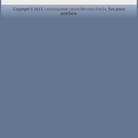
Copyright © 2013.
Leksikografski zavod Miroslav Krleža
. Sva prava
pridržana.