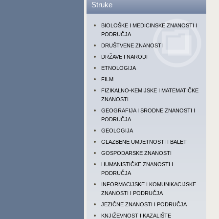
Struke
BIOLOŠKE I MEDICINSKE ZNANOSTI I
PODRUČJA
DRUŠTVENE ZNANOSTI
DRŽAVE I NARODI
ETNOLOGIJA
FILM
FIZIKALNO-KEMIJSKE I MATEMATIČKE
ZNANOSTI
GEOGRAFIJA I SRODNE ZNANOSTI I
PODRUČJA
GEOLOGIJA
GLAZBENE UMJETNOSTI I BALET
GOSPODARSKE ZNANOSTI
HUMANISTIČKE ZNANOSTI I
PODRUČJA
INFORMACIJSKE I KOMUNIKACIJSKE
ZNANOSTI I PODRUČJA
JEZIČNE ZNANOSTI I PODRUČJA
KNJIŽEVNOST I KAZALIŠTE