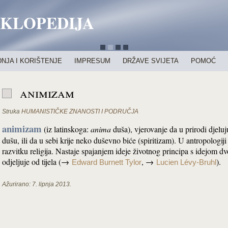
IKLOPEDIJA
NJA I KORIŠTENJE
IMPRESUM
DRŽAVE SVIJETA
POMOĆ
animizam
Struka
HUMANISTIČKE ZNANOSTI I PODRUČJA
animizam
(iz latinskoga:
anima
duša), vjerovanje da u prirodi djeluj
dušu, ili da u sebi krije neko duševno biće (spiritizam). U antropologiji
razvitku religija. Nastaje spajanjem ideje životnog principa s idejom d
odjeljuje od tijela (→
, →
).
Edward Burnett Tylor
Lucien Lévy-Bruhl
Ažurirano:
7. lipnja 2013.