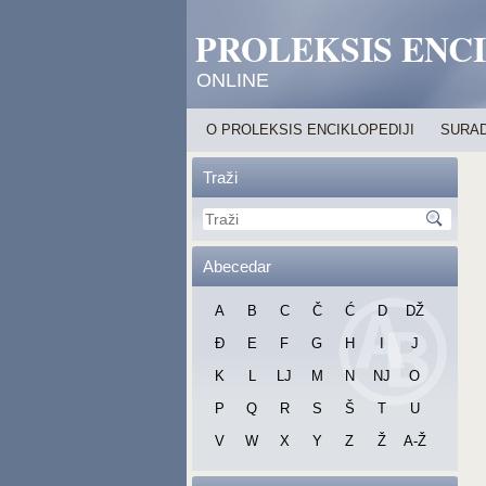
PROLEKSIS ENC
ONLINE
O PROLEKSIS ENCIKLOPEDIJI
SURAD
Traži
Abecedar
A
B
C
Č
Ć
D
DŽ
Đ
E
F
G
H
I
J
K
L
LJ
M
N
NJ
O
P
Q
R
S
Š
T
U
V
W
X
Y
Z
Ž
A-Ž