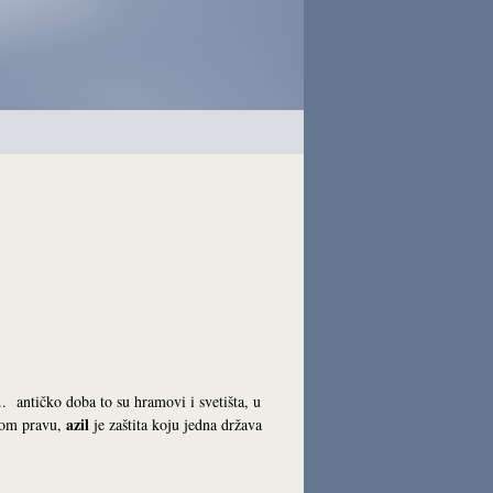
. antičko doba to su hramovi i svetišta, u
azil
dnom pravu,
je zaštita koju jedna država