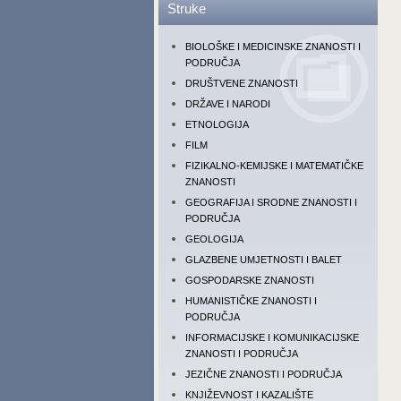
Struke
BIOLOŠKE I MEDICINSKE ZNANOSTI I
PODRUČJA
DRUŠTVENE ZNANOSTI
DRŽAVE I NARODI
ETNOLOGIJA
FILM
FIZIKALNO-KEMIJSKE I MATEMATIČKE
ZNANOSTI
GEOGRAFIJA I SRODNE ZNANOSTI I
PODRUČJA
GEOLOGIJA
GLAZBENE UMJETNOSTI I BALET
GOSPODARSKE ZNANOSTI
HUMANISTIČKE ZNANOSTI I
PODRUČJA
INFORMACIJSKE I KOMUNIKACIJSKE
ZNANOSTI I PODRUČJA
JEZIČNE ZNANOSTI I PODRUČJA
KNJIŽEVNOST I KAZALIŠTE