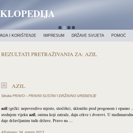
IKLOPEDIJA
NJA I KORIŠTENJE
IMPRESUM
DRŽAVE SVIJETA
POMOĆ
REZULTATI PRETRAŽIVANJA ZA:
AZIL
azil
Struka
PRAVO – PRAVNI SUSTAV I DRŽAVNO UREĐENJE
azil
(grčki: nepovredivo mjesto, utočište), sklonište pred progonom i opasno ..
azil
srednjem vijeku
, onima koji zatraže, daju crkve i dvorovi. U međunaro
daje državljaninu tuđe države. Pravo na ...
Ažurirano:
24. srpnja 2013.