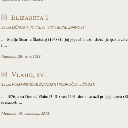
Elizabeta I
Struka
LIČNOSTI
,
POVIJEST I POVIJESNE ZNANOSTI
azil
... Marije Stuart u Škotskoj (1568) E. joj je pružila
, držeći je ipak u za
i ...
Ažurirano:
26. rujna 2013.
Vlaho, sv.
Struka
HUMANISTIČKE ZNANOSTI I PODRUČJA
,
LIČNOSTI
azil
... 1026, a na Dan sv. Vlaha (3. II.) već 1191. davao se
pribjeglicama (Sl
svečanosti ...
Ažurirano:
19. studenoga 2013.