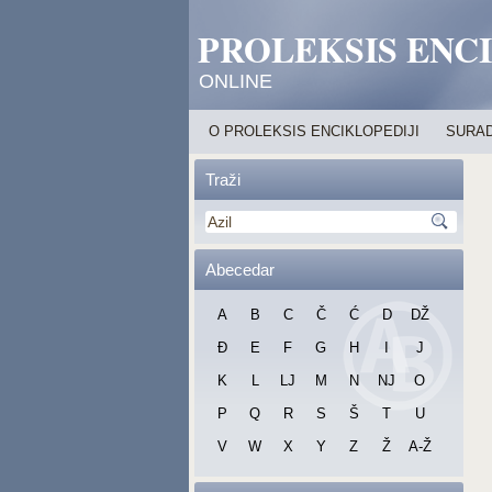
PROLEKSIS ENC
ONLINE
O PROLEKSIS ENCIKLOPEDIJI
SURAD
Traži
Abecedar
A
B
C
Č
Ć
D
DŽ
Đ
E
F
G
H
I
J
K
L
LJ
M
N
NJ
O
P
Q
R
S
Š
T
U
V
W
X
Y
Z
Ž
A-Ž