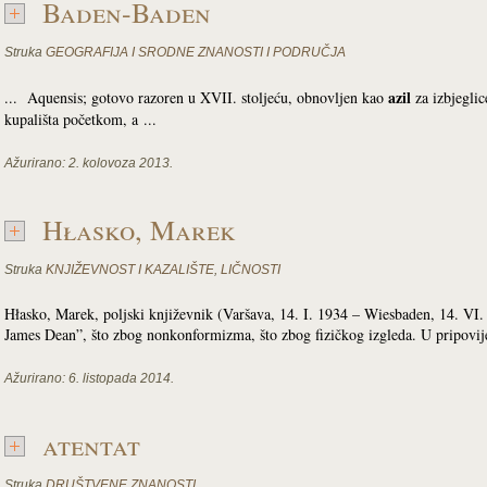
Baden-Baden
Struka
GEOGRAFIJA I SRODNE ZNANOSTI I PODRUČJA
azil
... Aquensis; gotovo razoren u XVII. stoljeću, obnovljen kao
za izbjeglic
kupališta početkom, a ...
Ažurirano:
2. kolovoza 2013.
Hłasko, Marek
Struka
KNJIŽEVNOST I KAZALIŠTE
,
LIČNOSTI
Hłasko, Marek, poljski književnik (Varšava, 14. I. 1934 – Wiesbaden, 14. VI. 
James Dean”, što zbog nonkonformizma, što zbog fizičkog izgleda. U pripovij
Ažurirano:
6. listopada 2014.
atentat
Struka
DRUŠTVENE ZNANOSTI