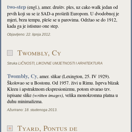
two-step
(engl.), amer. društv. ples, uz cake-walk jedan od
prvih koji su se iz SAD-a proširili Europom. U dvodobnoj je
mjeri, brzu tempu, pleše se u parovima. Održao se do 1912,
kada ga je istisnuo one step.
Objavljeno:
22. lipnja 2012.
Twombly, Cy
Struka
LIČNOSTI
,
LIKOVNE UMJETNOSTI I ARHITEKTURA
Twombly, Cy
, amer. slikar (Lexington, 25. IV 1929).
Školovao se u Bostonu. Od 1957. živi u Rimu. Isprva blizak
Kleeu i apstraktnom ekspresionizmu, potom stvarao tzv.
ispisane slike
(written images)
, velika monokromna platna u
duhu minimalizma.
Ažurirano:
18. studenoga 2013.
Tyard, Pontus de