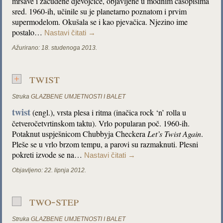
mršave i začuđene djevojčice, objavljene u modnim časopisima
sred. 1960-ih, učinile su je planetarno poznatom i prvim
supermodelom. Okušala se i kao pjevačica. Njezino ime
postalo…
Nastavi čitati
→
Ažurirano:
18. studenoga 2013.
twist
Struka
GLAZBENE UMJETNOSTI I BALET
twist
(engl.), vrsta plesa i ritma (inačica rock ‘n’ rolla u
četveročetvrtinskom taktu). Vrlo popularan poč. 1960-ih.
Potaknut uspješnicom Chubbyja Checkera
Let’s Twist Again
.
Pleše se u vrlo brzom tempu, a parovi su razmaknuti. Plesni
pokreti izvode se na…
Nastavi čitati
→
Objavljeno:
22. lipnja 2012.
two-step
Struka
GLAZBENE UMJETNOSTI I BALET