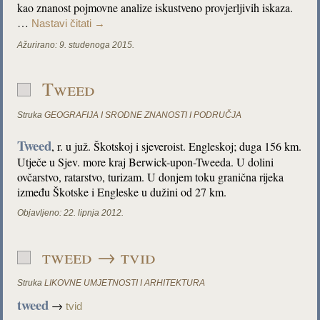
kao znanost pojmovne analize iskustveno provjerljivih iskaza.
…
Nastavi čitati
→
Ažurirano:
9. studenoga 2015.
Tweed
Struka
GEOGRAFIJA I SRODNE ZNANOSTI I PODRUČJA
Tweed
,
r. u juž. Škotskoj i sjeveroist. Engleskoj; duga 156 km.
Utječe u Sjev. more kraj Berwick-upon-Tweeda. U dolini
ovčarstvo, ratarstvo, turizam. U donjem toku granična rijeka
između Škotske i Engleske u dužini od 27 km.
Objavljeno:
22. lipnja 2012.
tweed → tvid
Struka
LIKOVNE UMJETNOSTI I ARHITEKTURA
tweed
→
tvid