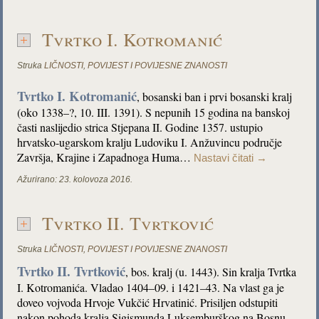
Tvrtko I. Kotromanić
Struka
LIČNOSTI
,
POVIJEST I POVIJESNE ZNANOSTI
Tvrtko I. Kotromanić
, bosanski ban i prvi bosanski kralj
(oko 1338–?, 10. III. 1391). S nepunih 15 godina na banskoj
časti naslijedio strica Stjepana II. Godine 1357. ustupio
hrvatsko-ugarskom kralju Ludoviku I. Anžuvincu područje
Završja, Krajine i Zapadnoga Huma…
Nastavi čitati
→
Ažurirano:
23. kolovoza 2016.
Tvrtko II. Tvrtković
Struka
LIČNOSTI
,
POVIJEST I POVIJESNE ZNANOSTI
Tvrtko II. Tvrtković
, bos. kralj (u. 1443). Sin kralja Tvrtka
I. Kotromanića. Vladao 1404–09. i 1421–43. Na vlast ga je
doveo vojvoda Hrvoje Vukčić Hrvatinić. Prisiljen odstupiti
nakon pohoda kralja Sigismunda Luksemburškog na Bosnu