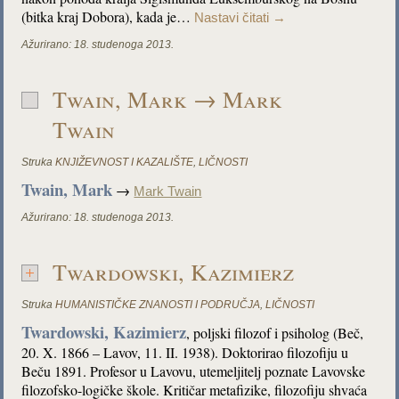
(bitka kraj Dobora), kada je…
Nastavi čitati
→
Ažurirano:
18. studenoga 2013.
Twain, Mark → Mark
Twain
Struka
KNJIŽEVNOST I KAZALIŠTE
,
LIČNOSTI
Twain, Mark
→
Mark Twain
Ažurirano:
18. studenoga 2013.
Twardowski, Kazimierz
Struka
HUMANISTIČKE ZNANOSTI I PODRUČJA
,
LIČNOSTI
Twardowski, Kazimierz
, poljski filozof i psiholog (Beč,
20. X. 1866 – Lavov, 11. II. 1938). Doktorirao filozofiju u
Beču 1891. Profesor u Lavovu, utemeljitelj poznate Lavovske
filozofsko-logičke škole. Kritičar metafizike, filozofiju shvaća