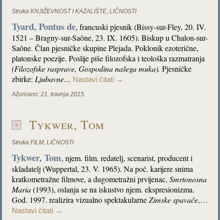
Struka
KNJIŽEVNOST I KAZALIŠTE
,
LIČNOSTI
Tyard, Pontus de
, francuski pjesnik (Bissy-sur-Fley, 20. IV.
1521 – Bragny-sur-Saône, 23. IX. 1605). Biskup u Chalon-sur-
Saône. Član pjesničke skupine Plejada. Poklonik ezoterične,
platonske poezije. Poslije piše filozofska i teološka razmatranja
(Filozofske rasprave, Gospodina našega muka).
Pjesničke
zbirke:
Ljubavne…
Nastavi čitati
→
Ažurirano:
21. travnja 2015.
Tykwer, Tom
Struka
FILM
,
LIČNOSTI
Tykwer, Tom
, njem. film. redatelj, scenarist, producent i
skladatelj (Wuppertal, 23. V. 1965). Na poč. karijere snima
kratkometražne filmove, a dugometražni prvijenac,
Smrtonosna
Maria
(1993), oslanja se na iskustvo njem. ekspresionizma.
God. 1997. realizira vizualno spektakularne
Zimske spavače
,…
Nastavi čitati
→