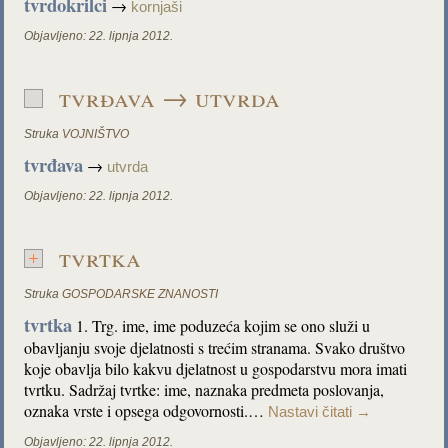
tvrdokrilci
→
kornjaši
Objavljeno:
22. lipnja 2012.
tvrđava → utvrda
Struka
VOJNIŠTVO
tvrđava
→
utvrda
Objavljeno:
22. lipnja 2012.
tvrtka
Struka
GOSPODARSKE ZNANOSTI
tvrtka
1. Trg. ime, ime poduzeća kojim se ono služi u
obavljanju svoje djelatnosti s trećim stranama. Svako društvo
koje obavlja bilo kakvu djelatnost u gospodarstvu mora imati
tvrtku. Sadržaj tvrtke: ime, naznaka predmeta poslovanja,
oznaka vrste i opsega odgovornosti.…
Nastavi čitati
→
Objavljeno:
22. lipnja 2012.