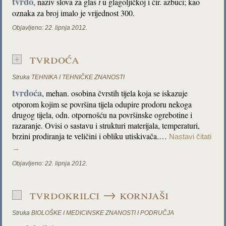
tvrdo
, naziv slova za glas
t
u glagoljičkoj i ćir. azbuci; kao
oznaka za broj imalo je vrijednost 300.
Objavljeno:
22. lipnja 2012.
tvrdoća
Struka
TEHNIKA I TEHNIČKE ZNANOSTI
tvrdoća
, mehan. osobina čvrstih tijela koja se iskazuje
otporom kojim se površina tijela odupire prodoru nekoga
drugog tijela, odn. otpornošću na površinske ogrebotine i
razaranje. Ovisi o sastavu i strukturi materijala, temperaturi,
brzini prodiranja te veličini i obliku utiskivača.…
Nastavi čitati
→
Objavljeno:
22. lipnja 2012.
tvrdokrilci → kornjaši
Struka
BIOLOŠKE I MEDICINSKE ZNANOSTI I PODRUČJA