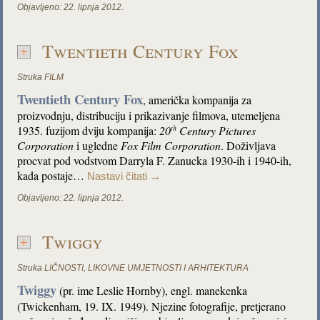
Objavljeno:
22. lipnja 2012.
Twentieth Century Fox
Struka
FILM
Twentieth Century Fox
, američka kompanija za
proizvodnju, distribuciju i prikazivanje filmova, utemeljena
1935. fuzijom dviju kompanija:
20
Century Pictures
th
Corporation
i ugledne
Fox Film Corporation
. Doživljava
procvat pod vodstvom Darryla F. Zanucka 1930-ih i 1940-ih,
kada postaje…
Nastavi čitati
→
Objavljeno:
22. lipnja 2012.
Twiggy
Struka
LIČNOSTI
,
LIKOVNE UMJETNOSTI I ARHITEKTURA
Twiggy
(pr. ime Leslie Hornby), engl. manekenka
(Twickenham, 19. IX. 1949). Njezine fotografije, pretjerano