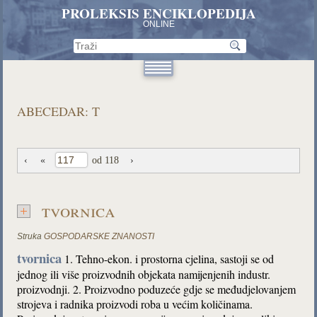
PROLEKSIS ENCIKLOPEDIJA
ONLINE
ABECEDAR: T
‹
«
od 118
›
tvornica
Struka
GOSPODARSKE ZNANOSTI
tvornica
1. Tehno-ekon. i prostorna cjelina, sastoji se od
jednog ili više proizvodnih objekata namijenjenih industr.
proizvodnji. 2. Proizvodno poduzeće gdje se međudjelovanjem
strojeva i radnika proizvodi roba u većim količinama.