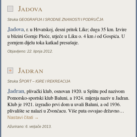
Jadova
Struka
GEOGRAFIJA I SRODNE ZNANOSTI I PODRUČJA
Jadova
, r. u Hrvatskoj, desni pritok Like; duga 35 km. Izvire
u blizini Gornje Ploče, utječe u Liku o. 4 km
i
od Gospića. U
gornjem dijelu toka katkad presušuje.
Objavljeno:
22. lipnja 2012.
Jadran
Struka
ŠPORT – IGRE I REKREACIJA
Jadran
, plivački klub, osnovan 1920. u Splitu pod nazivom
Pomorsko-sportski klub Baluni, a 1924. mijenja naziv u Jadran.
Klub je 1921. izgradio prvi dom u uvali Baluni, a od 1936.
plivalište se nalazi u Zvončacu. Više puta osvajao državno…
Nastavi čitati
→
Ažurirano:
6. veljače 2013.