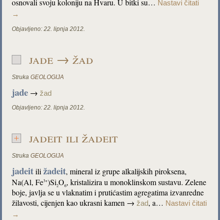
osnovali svoju koloniju na Hvaru. U bitki su…
Nastavi čitati
→
Objavljeno:
22. lipnja 2012.
jade → žad
Struka
GEOLOGIJA
jade
→
žad
Objavljeno:
22. lipnja 2012.
jadeit ili žadeit
Struka
GEOLOGIJA
jadeit
žadeit
ili
, mineral iz grupe alkalijskih piroksena,
Na(Al, Fe
)Si
O
, kristalizira u monoklinskom sustavu. Zelene
3+
2
6
boje, javlja se u vlaknatim i prutićastim agregatima izvanredne
žilavosti, cijenjen kao ukrasni kamen →
, a…
žad
Nastavi čitati
→