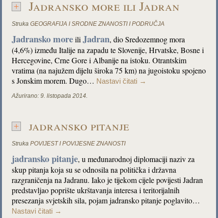
Jadransko more ili Jadran
Struka
GEOGRAFIJA I SRODNE ZNANOSTI I PODRUČJA
Jadransko more
Jadran
ili
, dio Sredozemnog mora
(4,6%) između Italije na zapadu te Slovenije, Hrvatske, Bosne i
Hercegovine, Crne Gore i Albanije na istoku. Otrantskim
vratima (na najužem dijelu široka 75 km) na jugoistoku spojeno
s Jonskim morem. Dugo…
Nastavi čitati
→
Ažurirano:
9. listopada 2014.
jadransko pitanje
Struka
POVIJEST I POVIJESNE ZNANOSTI
jadransko pitanje
, u međunarodnoj diplomaciji naziv za
skup pitanja koja su se odnosila na politička i državna
razgraničenja na Jadranu. Iako je tijekom cijele povijesti Jadran
predstavljao poprište ukrštavanja interesa i teritorijalnih
presezanja svjetskih sila, pojam jadransko pitanje poglavito…
Nastavi čitati
→