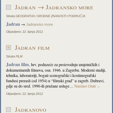
Jadran → Jadransko more
Struka
GEOGRAFIJA I SRODNE ZNANOSTI I PODRUČJA
Jadran
→
Jadransko more
Objavljeno:
22. lipnja 2012.
Jadran film
Struka
FILM
Jadran film
, hrv. poduzeće za proizvodnju umjetničkih i
dokumentarnih filmova, osn. 1946. u Zagrebu. Moderni studiji,
tehnika, laboratoriji, bogati scenografski i kostimografski
fundusi prerasli (od 1954) u “filmski grad” u zagreb. Dubravi,
gdje su do sred. 1990-ih pružane usluge…
Nastavi čitati
→
Objavljeno:
22. lipnja 2012.
Jadranovo