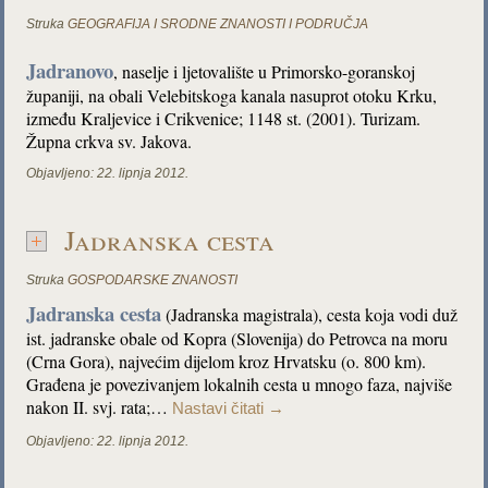
Struka
GEOGRAFIJA I SRODNE ZNANOSTI I PODRUČJA
Jadranovo
, naselje i ljetovalište u Primorsko-goranskoj
županiji, na obali Velebitskoga kanala nasuprot otoku Krku,
između Kraljevice i Crikvenice; 1148 st. (2001). Turizam.
Župna crkva sv. Jakova.
Objavljeno:
22. lipnja 2012.
Jadranska cesta
Struka
GOSPODARSKE ZNANOSTI
Jadranska cesta
(Jadranska magistrala), cesta koja vodi duž
ist. jadranske obale od Kopra (Slovenija) do Petrovca na moru
(Crna Gora), najvećim dijelom kroz Hrvatsku (o. 800 km).
Građena je povezivanjem lokalnih cesta u mnogo faza, najviše
nakon II. svj. rata;…
Nastavi čitati
→
Objavljeno:
22. lipnja 2012.