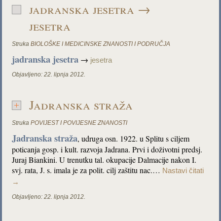
jadranska jesetra →
jesetra
Struka
BIOLOŠKE I MEDICINSKE ZNANOSTI I PODRUČJA
jadranska jesetra
→
jesetra
Objavljeno:
22. lipnja 2012.
Jadranska straža
Struka
POVIJEST I POVIJESNE ZNANOSTI
Jadranska straža
, udruga osn. 1922. u Splitu s ciljem
poticanja gosp. i kult. razvoja Jadrana. Prvi i doživotni predsj.
Juraj Biankini. U trenutku tal. okupacije Dalmacije nakon I.
svj. rata, J. s. imala je za polit. cilj zaštitu nac.…
Nastavi čitati
→
Objavljeno:
22. lipnja 2012.