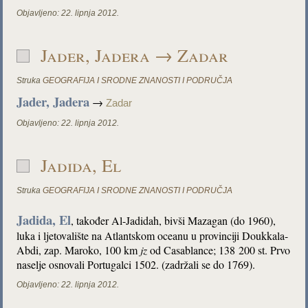
Objavljeno:
22. lipnja 2012.
Jader, Jadera → Zadar
Struka
GEOGRAFIJA I SRODNE ZNANOSTI I PODRUČJA
Jader, Jadera
→
Zadar
Objavljeno:
22. lipnja 2012.
Jadida, El
Struka
GEOGRAFIJA I SRODNE ZNANOSTI I PODRUČJA
Jadida, El
, također Al-Jadidah, bivši Mazagan (do 1960),
luka i ljetovalište na Atlantskom oceanu u provinciji Doukkala-
Abdi, zap. Maroko, 100 km
jz
od Casablance; 138 200 st. Prvo
naselje osnovali Portugalci 1502. (zadržali se do 1769).
Objavljeno:
22. lipnja 2012.