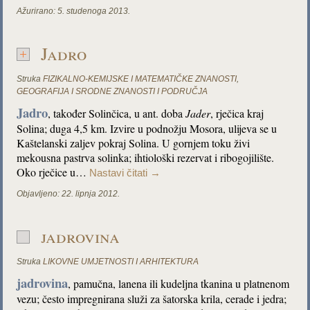
Ažurirano:
5. studenoga 2013.
Jadro
Struka
FIZIKALNO-KEMIJSKE I MATEMATIČKE ZNANOSTI
,
GEOGRAFIJA I SRODNE ZNANOSTI I PODRUČJA
Jadro
, također Solinčica, u ant. doba
Jader
, rječica kraj
Solina; duga 4,5 km. Izvire u podnožju Mosora, ulijeva se u
Kaštelanski zaljev pokraj Solina. U gornjem toku živi
mekousna pastrva solinka; ihtiološki rezervat i ribogojilište.
Oko rječice u…
Nastavi čitati
→
Objavljeno:
22. lipnja 2012.
jadrovina
Struka
LIKOVNE UMJETNOSTI I ARHITEKTURA
jadrovina
, pamučna, lanena ili kudeljna tkanina u platnenom
vezu; često impregnirana služi za šatorska krila, cerade i jedra;