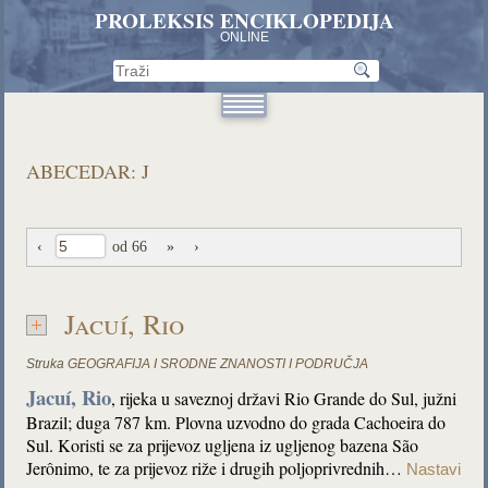
PROLEKSIS ENCIKLOPEDIJA
ONLINE
ABECEDAR: J
‹
od 66
»
›
Jacuí, Rio
Struka
GEOGRAFIJA I SRODNE ZNANOSTI I PODRUČJA
Jacuí, Rio
, rijeka u saveznoj državi Rio Grande do Sul, južni
Brazil; duga 787 km. Plovna uzvodno do grada Cachoeira do
Sul. Koristi se za prijevoz ugljena iz ugljenog bazena São
Jerônimo, te za prijevoz riže i drugih poljoprivrednih…
Nastavi