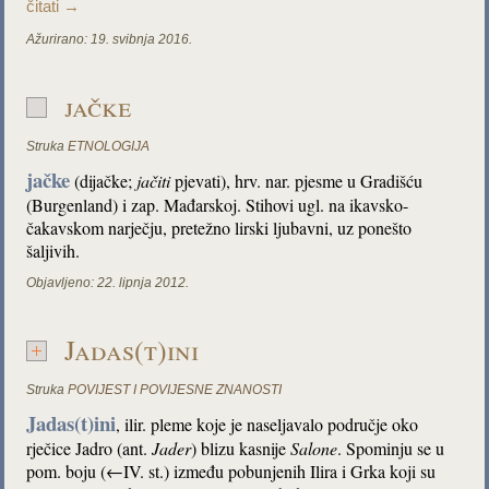
čitati
→
Ažurirano:
19. svibnja 2016.
jačke
Struka
ETNOLOGIJA
jačke
(dijačke;
jačiti
pjevati), hrv. nar. pjesme u Gradišću
(Burgenland) i zap. Mađarskoj. Stihovi ugl. na ikavsko-
čakavskom narječju, pretežno lirski ljubavni, uz ponešto
šaljivih.
Objavljeno:
22. lipnja 2012.
Jadas(t)ini
Struka
POVIJEST I POVIJESNE ZNANOSTI
Jadas(t)ini
, ilir. pleme koje je naseljavalo područje oko
rječice Jadro (ant.
Jader
) blizu kasnije
Salone
. Spominju se u
pom. boju (←IV. st.) između pobunjenih Ilira i Grka koji su