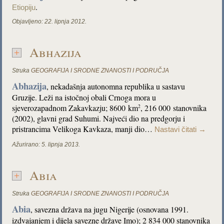
.
Etiopiju
Objavljeno:
22. lipnja 2012.
Abhazija
Struka
GEOGRAFIJA I SRODNE ZNANOSTI I PODRUČJA
Abhazija
, nekadašnja autonomna republika u sastavu
Gruzije. Leži na istočnoj obali Crnoga mora u
sjeverozapadnom Zakavkazju; 8600 km
, 216 000 stanovnika
2
(2002), glavni grad
Suhumi.
Najveći dio na predgorju i
pristrancima Velikoga Kavkaza, manji dio…
Nastavi čitati
→
Ažurirano:
5. lipnja 2013.
Abia
Struka
GEOGRAFIJA I SRODNE ZNANOSTI I PODRUČJA
Abia
, savezna država na jugu Nigerije (osnovana 1991.
izdvajanjem i dijela savezne države Imo); 2 834 000 stanovnika