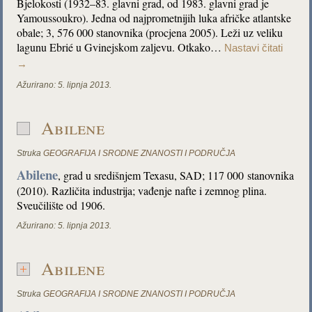
Bjelokosti (1932–83. glavni grad, od 1983. glavni grad je
Yamoussoukro). Jedna od najprometnijih luka afričke atlantske
obale; 3, 576 000 stanovnika (procjena 2005). Leži uz veliku
lagunu Ebrié u Gvinejskom zaljevu. Otkako…
Nastavi čitati
→
Ažurirano:
5. lipnja 2013.
Abilene
Struka
GEOGRAFIJA I SRODNE ZNANOSTI I PODRUČJA
Abilene
, grad u središnjem Texasu, SAD; 117 000 stanovnika
(2010). Različita industrija; vađenje nafte i zemnog plina.
Sveučilište od 1906.
Ažurirano:
5. lipnja 2013.
Abilene
Struka
GEOGRAFIJA I SRODNE ZNANOSTI I PODRUČJA