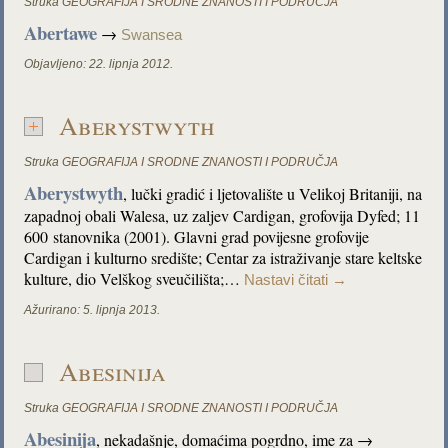
Struka
GEOGRAFIJA I SRODNE ZNANOSTI I PODRUČJA
Abertawe
→
Swansea
Objavljeno:
22. lipnja 2012.
Aberystwyth
Struka
GEOGRAFIJA I SRODNE ZNANOSTI I PODRUČJA
Aberystwyth
, lučki gradić i ljetovalište u Velikoj Britaniji, na
zapadnoj obali Walesa, uz zaljev Cardigan, grofovija Dyfed; 11
600 stanovnika (2001). Glavni grad povijesne grofovije
Cardigan i kulturno središte; Centar za istraživanje stare keltske
kulture, dio Velškog sveučilišta;…
Nastavi čitati
→
Ažurirano:
5. lipnja 2013.
Abesinija
Struka
GEOGRAFIJA I SRODNE ZNANOSTI I PODRUČJA
Abesinija
, nekadašnje, domaćima pogrdno, ime za →