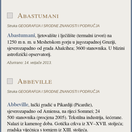
Abastumani
Struka
GEOGRAFIJA I SRODNE ZNANOSTI I PODRUČJA
Abastumani
, ljetovalište i lječilište (termalni izvori) na
1250 m n. m. u Meshetskom gorju u jugozapadnoj Gruziji,
sjeverozapadno od grada Ahalcihea; 3600 stanovnika. U blizini
astrofizički opservatorij.
Ažurirano:
14. veljače 2013.
Abbeville
Struka
GEOGRAFIJA I SRODNE ZNANOSTI I PODRUČJA
Abbeville
, lučki gradić u Pikardiji (Picardie),
sjeverozapadno od Amiensa, na rijeci Sommei;
24
500 stanovnika (procjena 2005). Tekstilna industrija, šećerane.
Nalazi iz kamenog doba. Gotička crkva iz XV–XVII. stoljeća;
gradska vijećnica s tornjem iz XIII. stoljeća.