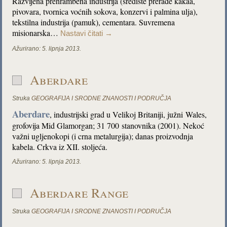
Razvijena prehrambena industrija (središte prerade kakaa,
pivovara, tvornica voćnih sokova, konzervi i palmina ulja),
tekstilna industrija (pamuk), cementara. Suvremena
misionarska…
Nastavi čitati
→
Ažurirano:
5. lipnja 2013.
Aberdare
Struka
GEOGRAFIJA I SRODNE ZNANOSTI I PODRUČJA
Aberdare
, industrijski grad u Velikoj Britaniji, južni Wales,
grofovija Mid Glamorgan; 31 700 stanovnika (2001). Nekoć
važni ugljenokopi (i crna metalurgija); danas proizvodnja
kabela. Crkva iz XII. stoljeća.
Ažurirano:
5. lipnja 2013.
Aberdare Range
Struka
GEOGRAFIJA I SRODNE ZNANOSTI I PODRUČJA