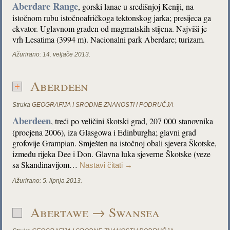
Aberdare Range
, gorski lanac u središnjoj Keniji, na
istočnom rubu istočnoafričkoga tektonskog jarka; presijeca ga
ekvator. Uglavnom građen od magmatskih stijena. Najviši je
vrh Lesatima (3994 m). Nacionalni park Aberdare; turizam.
Ažurirano:
14. veljače 2013.
Aberdeen
Struka
GEOGRAFIJA I SRODNE ZNANOSTI I PODRUČJA
Aberdeen
, treći po veličini škotski grad, 207 000 stanovnika
(procjena 2006), iza Glasgowa i Edinburgha; glavni grad
grofovije Grampian. Smješten na istočnoj obali sjevera Škotske,
između rijeka Dee i Don. Glavna luka sjeverne Škotske (veze
sa Skandinavijom…
Nastavi čitati
→
Ažurirano:
5. lipnja 2013.
Abertawe → Swansea