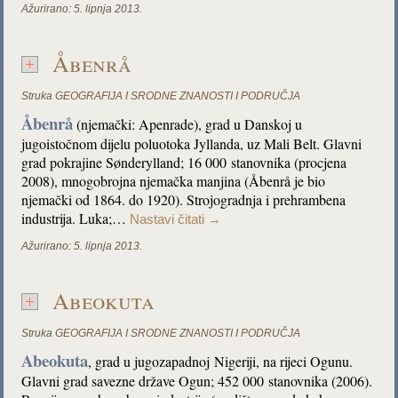
Ažurirano:
5. lipnja 2013.
Åbenrå
Struka
GEOGRAFIJA I SRODNE ZNANOSTI I PODRUČJA
Åbenrå
(njemački: Apenrade), grad u Danskoj u
jugoistočnom dijelu poluotoka Jyllanda, uz Mali Belt. Glavni
grad pokrajine Sønderylland; 16 000 stanovnika (procjena
2008), mnogobrojna njemačka manjina (Åbenrå je bio
njemački od 1864. do 1920). Strojogradnja i prehrambena
industrija. Luka;…
Nastavi čitati
→
Ažurirano:
5. lipnja 2013.
Abeokuta
Struka
GEOGRAFIJA I SRODNE ZNANOSTI I PODRUČJA
Abeokuta
, grad u jugozapadnoj Nigeriji, na rijeci Ogunu.
Glavni grad savezne države Ogun; 452 000 stanovnika (2006).