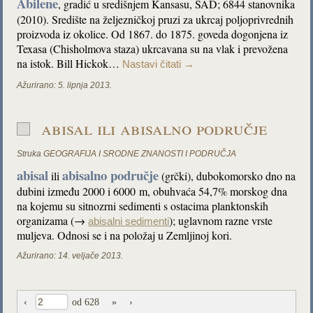
Abilene
, gradić u središnjem Kansasu, SAD; 6844 stanovnika
(2010). Središte na željezničkoj pruzi za ukrcaj poljoprivrednih
proizvoda iz okolice. Od 1867. do 1875. goveda dogonjena iz
Texasa (Chisholmova staza) ukrcavana su na vlak i prevožena
na istok. Bill Hickok…
Nastavi čitati
→
Ažurirano:
5. lipnja 2013.
abisal ili abisalno područje
Struka
GEOGRAFIJA I SRODNE ZNANOSTI I PODRUČJA
abisal
abisalno područje
ili
(grčki), dubokomorsko dno na
dubini između 2000 i 6000 m, obuhvaća 54,7% morskog dna
na kojemu su sitnozrni sedimenti s ostacima planktonskih
organizama (→
); uglavnom razne vrste
abisalni sedimenti
muljeva. Odnosi se i na položaj u Zemljinoj kori.
Ažurirano:
14. veljače 2013.
‹
od 628
»
›