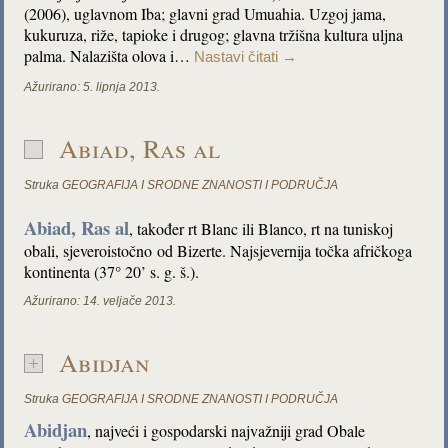
(2006), uglavnom Iba; glavni grad Umuahia. Uzgoj jama,
kukuruza, riže, tapioke i drugog; glavna tržišna kultura uljna
palma. Nalazišta olova i…
Nastavi čitati
→
Ažurirano:
5. lipnja 2013.
Abiad, Ras al
Struka
GEOGRAFIJA I SRODNE ZNANOSTI I PODRUČJA
Abiad, Ras al
, također rt Blanc ili Blanco, rt na tuniskoj
obali, sjeveroistočno od Bizerte. Najsjevernija točka afričkoga
kontinenta (37° 20’ s. g. š.).
Ažurirano:
14. veljače 2013.
Abidjan
Struka
GEOGRAFIJA I SRODNE ZNANOSTI I PODRUČJA
Abidjan
, najveći i gospodarski najvažniji grad Obale