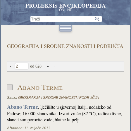
PROLEKSIS ENCIKLOPEDIJA
ONLINE
GEOGRAFIJA I SRODNE ZNANOSTI I PODRUČJA
‹
od 628
»
›
Abano Terme
Struka
GEOGRAFIJA I SRODNE ZNANOSTI I PODRUČJA
Abano Terme
, lječilište u sjevernoj Italiji, nedaleko od
Padove; 16 000 stanovnika. Izvori vruće (87 °C), radioaktivne,
slane i sumporovite vode; blatne kupelji.
Ažurirano:
11. veljače 2013.