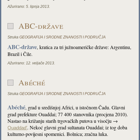
Ažurirano:
5. lipnja 2013.
ABC-države
Struka
GEOGRAFIJA I SRODNE ZNANOSTI I PODRUČJA
ABC-države
, kratica za tri južnoameričke države: Argentinu,
Brazil i Čile.
Ažurirano:
12. veljače 2013.
Abéché
Struka
GEOGRAFIJA I SRODNE ZNANOSTI I PODRUČJA
Abéché
, grad u središnjoj Africi, u istočnom Čadu. Glavni
grad prefekture Ouaddai; 77 400 stanovnika (procjena 2010).
Nastao na križanju starih trgovačkih putova u visočju →
. Nekoć glavni grad sultanata Ouaddai; iz tog doba
Ouaddad’
kulturno-povijesni spomenici. Bolnica; zračna luka.