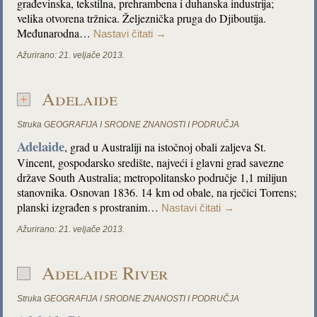
građevinska, tekstilna, prehrambena i duhanska industrija;
velika otvorena tržnica. Željeznička pruga do Djiboutija.
Međunarodna…
Nastavi čitati
→
Ažurirano:
21. veljače 2013.
Adelaide
Struka
GEOGRAFIJA I SRODNE ZNANOSTI I PODRUČJA
Adelaide
, grad u Australiji na istočnoj obali zaljeva St.
Vincent, gospodarsko središte, najveći i glavni grad savezne
države South Australia; metropolitansko područje 1,1 milijun
stanovnika. Osnovan 1836. 14 km od obale, na rječici Torrens;
planski izgrađen s prostranim…
Nastavi čitati
→
Ažurirano:
21. veljače 2013.
Adelaide River
Struka
GEOGRAFIJA I SRODNE ZNANOSTI I PODRUČJA