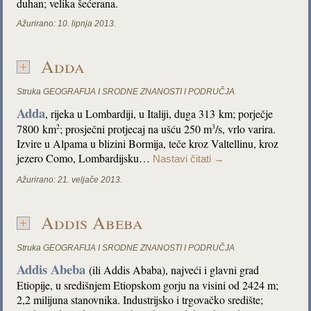
duhan; velika šećerana.
Ažurirano:
10. lipnja 2013.
Adda
Struka
GEOGRAFIJA I SRODNE ZNANOSTI I PODRUČJA
Adda
, rijeka u Lombardiji, u Italiji, duga 313 km; porječje
7800 km
; prosječni protjecaj na ušću 250 m
/s, vrlo varira.
2
3
Izvire u Alpama u blizini Bormija, teče kroz Valtellinu, kroz
jezero Como, Lombardijsku…
Nastavi čitati
→
Ažurirano:
21. veljače 2013.
Addis Abeba
Struka
GEOGRAFIJA I SRODNE ZNANOSTI I PODRUČJA
Addis Abeba
(ili Addis Ababa), najveći i glavni grad
Etiopije, u središnjem Etiopskom gorju na visini od 2424 m;
2,2 milijuna stanovnika. Industrijsko i trgovačko središte;