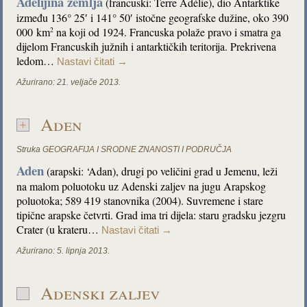
Adelijina zemlja
(francuski: Terre Adélie), dio Antarktike
između 136° 25′ i 141° 50′ istočne geografske dužine, oko 390
000 km
na koji od 1924. Francuska polaže pravo i smatra ga
2
dijelom Francuskih južnih i antarktičkih teritorija. Prekrivena
ledom…
Nastavi čitati
→
Ažurirano:
21. veljače 2013.
Aden
Struka
GEOGRAFIJA I SRODNE ZNANOSTI I PODRUČJA
Aden
(arapski: ‘Adan), drugi po veličini grad u Jemenu, leži
na malom poluotoku uz Adenski zaljev na jugu Arapskog
poluotoka; 589 419 stanovnika (2004). Suvremene i stare
tipične arapske četvrti. Grad ima tri dijela: staru gradsku jezgru
Crater (u krateru…
Nastavi čitati
→
Ažurirano:
5. lipnja 2013.
Adenski zaljev