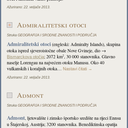
Ažurirano:
22. veljače 2013.
Admiralitetski otoci
Struka
GEOGRAFIJA I SRODNE ZNANOSTI I PODRUČJA
Admiralitetski otoci
(engleski: Admiralty Islands), skupina
otoka ispred sjeveroistočne obale Nove Gvineje, dio →
; 2072 km
, 30 000 stanovnika. Glavno
2
Bismarckova otočja
naselje Lorengau na najvećem otoku Manusu. Oko 40
vulkanskih i koraljnih otoka…
Nastavi čitati
→
Ažurirano:
22. veljače 2013.
Admont
Struka
GEOGRAFIJA I SRODNE ZNANOSTI I PODRUČJA
Admont
, ljetovalište i zimsko športsko središte na rijeci Ennsu
u Štajerskoj, Austrija; 3200 stanovnika. Benediktinska opatija