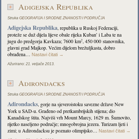
Adigejska Republika
Struka
GEOGRAFIJA I SRODNE ZNANOSTI I PODRUČJA
Adigejska Republika
, republika u Ruskoj Federaciji,
proteže se duž dijela lijeve obale rijeka Kuban’ i Laba te na
jugu do predgorja Kavkaza; 7600 km
, 450 000 stanovnika,
2
glavni grad Majkop. Većim dijelom brežuljkasta, dobro
obrađena…
Nastavi čitati
→
Ažurirano:
21. veljače 2013.
Adirondacks
Struka
GEOGRAFIJA I SRODNE ZNANOSTI I PODRUČJA
Adirondacks
, gorje na sjeveroistoku savezne države New
York u SAD-u. Građeno od pretkambrijskih stijena; dio
Kanadskog štita. Najviši vrh Mount Marcy, 1629 m. Šumovito,
rijetko naseljeno područje; mnogobrojna jezera. Turizam ljeti i
zimi; u Adirondacksu je poznato olimpijsko…
Nastavi čitati
→