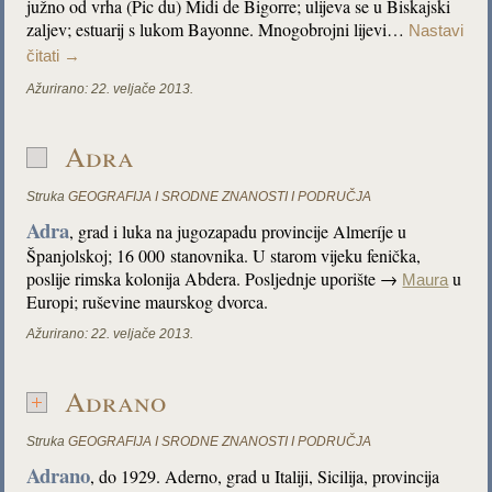
južno od vrha (Pic du) Midi de Bigorre; ulijeva se u Biskajski
zaljev; estuarij s lukom Bayonne. Mnogobrojni lijevi…
Nastavi
čitati
→
Ažurirano:
22. veljače 2013.
Adra
Struka
GEOGRAFIJA I SRODNE ZNANOSTI I PODRUČJA
Adra
, grad i luka na jugozapadu provincije Almeríje u
Španjolskoj; 16 000 stanovnika. U starom vijeku fenička,
poslije rimska kolonija Abdera. Posljednje uporište →
u
Maura
Europi; ruševine maurskog dvorca.
Ažurirano:
22. veljače 2013.
Adrano
Struka
GEOGRAFIJA I SRODNE ZNANOSTI I PODRUČJA
Adrano
, do 1929. Aderno, grad u Italiji, Sicilija, provincija