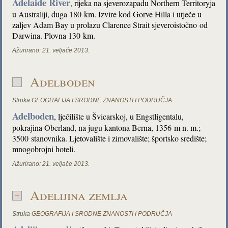
Adelaide River
, rijeka na sjeverozapadu Northern Territoryja
u Australiji, duga 180 km. Izvire kod Gorve Hilla i utječe u
zaljev Adam Bay u prolazu Clarence Strait sjeveroistočno od
Darwina. Plovna 130 km.
Ažurirano:
21. veljače 2013.
Adelboden
Struka
GEOGRAFIJA I SRODNE ZNANOSTI I PODRUČJA
Adelboden
, lječilište u Švicarskoj, u Engstligentalu,
pokrajina Oberland, na jugu kantona Berna, 1356 m n. m.;
3500 stanovnika. Ljetovalište i zimovalište; športsko središte;
mnogobrojni hoteli.
Ažurirano:
21. veljače 2013.
Adelijina zemlja
Struka
GEOGRAFIJA I SRODNE ZNANOSTI I PODRUČJA