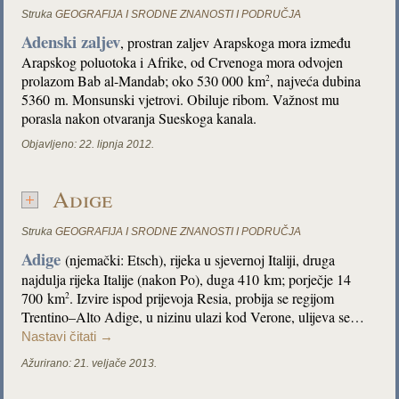
Struka
GEOGRAFIJA I SRODNE ZNANOSTI I PODRUČJA
Adenski zaljev
, prostran zaljev Arapskoga mora između
Arapskog poluotoka i Afrike, od Crvenoga mora odvojen
prolazom Bab al-Mandab; oko 530 000 km
, najveća dubina
2
5360 m. Monsunski vjetrovi. Obiluje ribom. Važnost mu
porasla nakon otvaranja Sueskoga kanala.
Objavljeno:
22. lipnja 2012.
Adige
Struka
GEOGRAFIJA I SRODNE ZNANOSTI I PODRUČJA
Adige
(njemački: Etsch), rijeka u sjevernoj Italiji, druga
najdulja rijeka Italije (nakon Po), duga 410 km; porječje 14
700 km
. Izvire ispod prijevoja Resia, probija se regijom
2
Trentino–Alto Adige, u nizinu ulazi kod Verone, ulijeva se…
Nastavi čitati
→
Ažurirano:
21. veljače 2013.