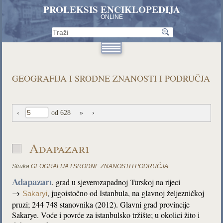
PROLEKSIS ENCIKLOPEDIJA
ONLINE
GEOGRAFIJA I SRODNE ZNANOSTI I PODRUČJA
‹
od 628
»
›
Adapazarı
Struka
GEOGRAFIJA I SRODNE ZNANOSTI I PODRUČJA
Adapazarı
, grad u sjeverozapadnoj Turskoj na rijeci
→
, jugoistočno od Istanbula, na glavnoj željezničkoj
Sakaryi
pruzi; 244 748 stanovnika (2012). Glavni grad provincije
Sakarye. Voće i povrće za istanbulsko tržište; u okolici žito i