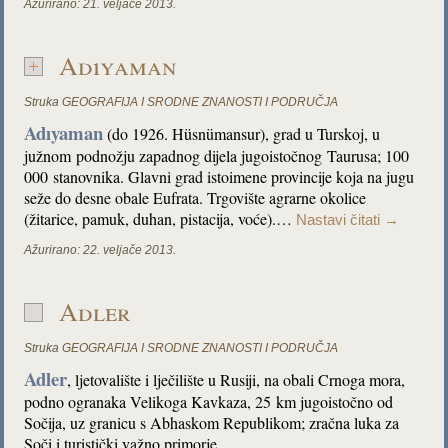
Ažurirano:
21. veljače 2013.
Adıyaman
Struka
GEOGRAFIJA I SRODNE ZNANOSTI I PODRUČJA
Adıyaman
(do 1926. Hüsnümansur), grad u Turskoj, u
južnom
podnožju zapadnog dijela jugoistočnog Taurusa; 100
000 stanovnika. Glavni grad istoimene provincije koja na jugu
seže do desne obale Eufrata. Trgovište agrarne okolice
(žitarice, pamuk, duhan, pistacija, voće).…
Nastavi čitati
→
Ažurirano:
22. veljače 2013.
Adler
Struka
GEOGRAFIJA I SRODNE ZNANOSTI I PODRUČJA
Adler
, ljetovalište i lječilište u Rusiji, na obali Crnoga mora,
podno ogranaka Velikoga Kavkaza, 25 km jugoistočno od
Sočija, uz granicu s Abhaskom Republikom; zračna luka za
Soči i turistički važno primorje.