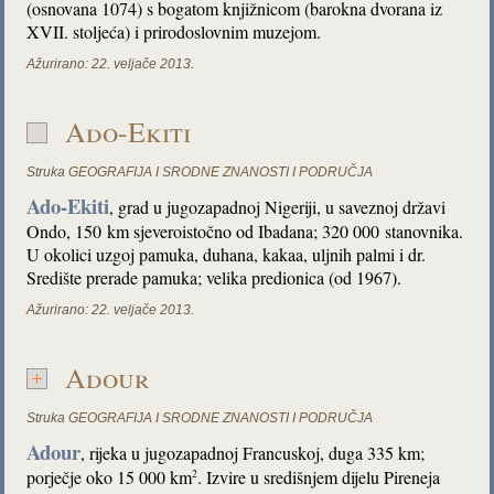
(osnovana 1074) s bogatom knjižnicom (barokna dvorana iz
XVII. stoljeća) i prirodoslovnim muzejom.
Ažurirano:
22. veljače 2013.
Ado-Ekiti
Struka
GEOGRAFIJA I SRODNE ZNANOSTI I PODRUČJA
Ado-Ekiti
, grad u
jugozapadnoj Nigeriji, u saveznoj državi
Ondo, 150 km sjeveroistočno od Ibadana; 320 000 stanovnika.
U okolici uzgoj pamuka, duhana, kakaa, uljnih palmi i dr.
Središte prerade pamuka; velika predionica (od 1967).
Ažurirano:
22. veljače 2013.
Adour
Struka
GEOGRAFIJA I SRODNE ZNANOSTI I PODRUČJA
Adour
, rijeka u jugozapadnoj Francuskoj, duga 335 km;
porječje oko 15 000 km
. Izvire u središnjem dijelu Pireneja
2