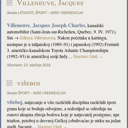
Villeneuve, Jacques
Struka
LIČNOSTI
,
ŠPORT – IGRE I REKREACIJA
Villeneuve, Jacques Joseph Charles
, kanadski
automobilist (Saint-Jean-sur-Richelieu, Quebec, 9. IV. 1971).
Sin →
. Nakon početaka u kartingu,
Gillesa Villeneuvea
nastupao je u talijanskoj (1989–91) i japanskoj (1992) Formuli
3, američko-kanadskom Toyota Atlantic Championshipu
(1992–93) te američkoj seriji Indy…
Nastavi čitati
→
Ažurirano:
23. siječnja 2018.
višeboj
Struka
ŠPORT – IGRE I REKREACIJA
višeboj
,
natjecanje u više različitih disciplina različitih šport.
grana koje se boduju odvojeno, a redoslijed se određuje na
osnovi ukupna zbroja bodova koje je natjecatelj postignuo, npr.
triatlon, petoboj u drevnoj Grčkoj (obuhvaćao je utrku na jedan
stadij, bacanje…
Nastavi čitati
→