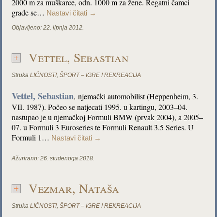
2000 m za muškarce, odn. 1000 m za žene. Regatni čamci
grade se…
Nastavi čitati
→
Objavljeno:
22. lipnja 2012.
Vettel, Sebastian
Struka
LIČNOSTI
,
ŠPORT – IGRE I REKREACIJA
Vettel, Sebastian
,
njemački automobilist (Heppenheim, 3.
VII. 1987). P
očeo se natjecati 1995. u kartingu, 2003–04.
nastupao je u njemačkoj Formuli BMW (prvak 2004), a 2005–
07. u Formuli 3 Euroseries te Formuli Renault 3.5 Series. U
Formuli 1…
Nastavi čitati
→
Ažurirano:
26. studenoga 2018.
Vezmar, Nataša
Struka
LIČNOSTI
,
ŠPORT – IGRE I REKREACIJA