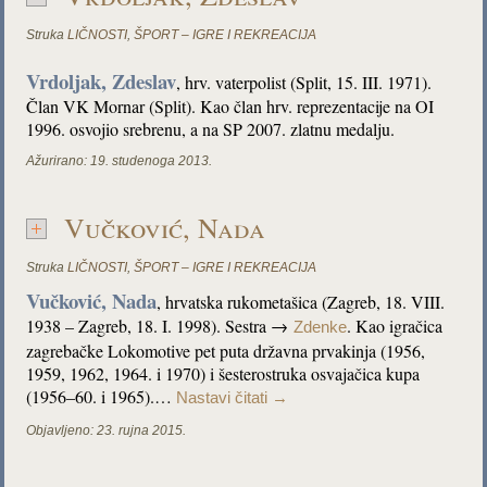
Struka
LIČNOSTI
,
ŠPORT – IGRE I REKREACIJA
Vrdoljak, Zdeslav
, hrv. vaterpolist (Split, 15. III. 1971).
Član VK Mornar (Split). Kao član hrv. reprezentacije na OI
1996. osvojio srebrenu, a na SP 2007. zlatnu medalju.
Ažurirano:
19. studenoga 2013.
Vučković, Nada
Struka
LIČNOSTI
,
ŠPORT – IGRE I REKREACIJA
Vučković, Nada
, hrvatska rukometašica (Zagreb, 18. VIII.
1938 – Zagreb, 18. I. 1998). Sestra →
. Kao igračica
Zdenke
zagrebačke Lokomotive pet puta državna prvakinja (1956,
1959, 1962, 1964. i 1970) i šesterostruka osvajačica kupa
(1956–60. i 1965).…
Nastavi čitati
→
Objavljeno:
23. rujna 2015.