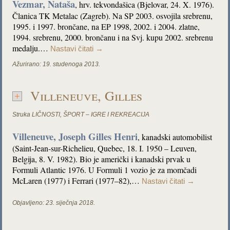
Vezmar, Nataša
, hrv. tekvondašica (Bjelovar, 24. X. 1976).
Članica TK Metalac (Zagreb). Na SP 2003. osvojila srebrenu,
1995. i 1997. brončane, na EP 1998, 2002. i 2004. zlatne,
1994. srebrenu, 2000. brončanu i na Svj. kupu 2002. srebrenu
medalju.…
Nastavi čitati
→
Ažurirano:
19. studenoga 2013.
Villeneuve, Gilles
Struka
LIČNOSTI
,
ŠPORT – IGRE I REKREACIJA
Villeneuve, Joseph Gilles Henri
, kanadski automobilist
(Saint-Jean-sur-Richelieu, Quebec, 18. I. 1950 – Leuven,
Belgija, 8. V. 1982). Bio je američki i kanadski prvak u
Formuli Atlantic 1976. U Formuli 1 vozio je za momčadi
McLaren (1977) i Ferrari (1977–82),…
Nastavi čitati
→
Objavljeno:
23. siječnja 2018.