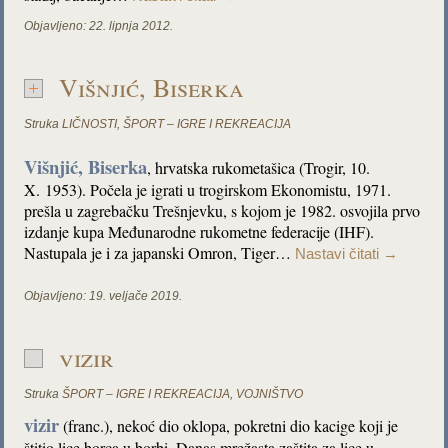
Objavljeno:
22. lipnja 2012.
Višnjić, Biserka
Struka
LIČNOSTI
,
ŠPORT – IGRE I REKREACIJA
Višnjić, Biserka
, hrvatska rukometašica (Trogir, 10.
X. 1953). Počela je igrati u trogirskom Ekonomistu, 1971.
prešla u zagrebačku Trešnjevku, s kojom je 1982. osvojila prvo
izdanje kupa Međunarodne rukometne federacije (IHF).
Nastupala je i za japanski Omron, Tiger…
Nastavi čitati
→
Objavljeno:
19. veljače 2019.
vizir
Struka
ŠPORT – IGRE I REKREACIJA
,
VOJNIŠTVO
vizir
(franc.), nekoć dio oklopa, pokretni dio kacige koji je
štitio lice borca u borbi. Danas mrežasta zaštita za lice u