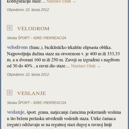
konfiguraciju staze…
Nastavi čitati
→
Objavljeno:
22. lipnja 2012.
velodrom
Struka
ŠPORT – IGRE I REKREACIJA
velodrom
(franc.),
biciklističko trkalište elipsasta oblika.
Najpovoljnija dužina staze na otvorenom v. je 400 m ili 333,33
m, a u dvorani 160 m ili 250 m. Zavoji su izgrađeni s nagibom
od 30 do 40% , a ravni dio staze…
Nastavi čitati
→
Objavljeno:
22. lipnja 2012.
veslanje
Struka
ŠPORT – IGRE I REKREACIJA
veslanje
, šport. grana, natjecanje čamcima pokretanih veslima
u što bržem prelasku utvrđenih vodenih staza. Utrke čamaca
(regate) održavaju se na regatnoj stazi dugoj u ravnoj liniji