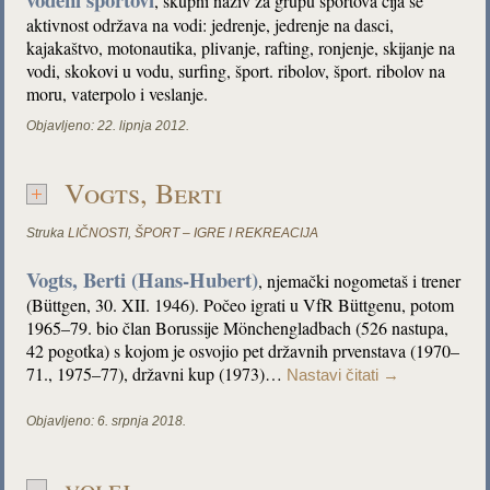
,
skupni naziv za grupu športova čija se
aktivnost održava na vodi: jedrenje, jedrenje na dasci,
kajakaštvo, motonautika, plivanje, rafting, ronjenje, skijanje na
vodi, skokovi u vodu, surfing, šport. ribolov, šport. ribolov na
moru, vaterpolo i veslanje.
Objavljeno:
22. lipnja 2012.
Vogts, Berti
Struka
LIČNOSTI
,
ŠPORT – IGRE I REKREACIJA
Vogts, Berti (Hans-Hubert)
, njemačk
i nogometaš i trener
(Büttgen, 30. XII. 1946). Počeo igrati u VfR Büttgenu, potom
1965–79. bio član Borussije Mönchengladbach (526 nastupa,
42 pogotka) s kojom je osvojio pet državnih prvenstava (1970–
71., 1975–77), državni kup (1973)…
Nastavi čitati
→
Objavljeno:
6. srpnja 2018.
volej