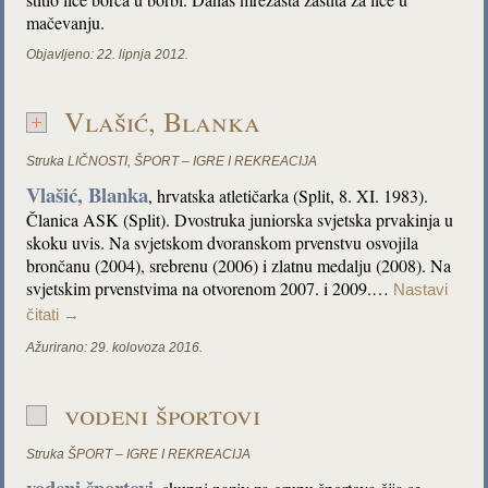
mačevanju.
Objavljeno:
22. lipnja 2012.
Vlašić, Blanka
Struka
LIČNOSTI
,
ŠPORT – IGRE I REKREACIJA
Vlašić, Blanka
, hrvatska atletičarka (Split, 8. XI. 1983).
Članica ASK (Split). Dvostruka juniorska svjetska prvakinja u
skoku uvis. Na svjetskom dvoranskom prvenstvu osvojila
brončanu (2004), srebrenu (2006) i zlatnu medalju (2008). Na
svjetskim prvenstvima na otvorenom 2007. i 2009.…
Nastavi
čitati
→
Ažurirano:
29. kolovoza 2016.
vodeni športovi
Struka
ŠPORT – IGRE I REKREACIJA
vodeni športovi