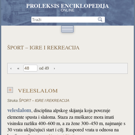
PROLEKSIS ENCIKLOPEDIJA
ONLINE
ŠPORT – IGRE I REKREACIJA
‹
«
od 49
›
veleslalom
Struka
ŠPORT – IGRE I REKREACIJA
veleslalom
,
disciplina alpskog skijanja koja povezuje
elemente spusta i slaloma. Staza za muškarce mora imati
visinsku razliku 400–600 m, a za žene 300–450 m, najmanje s
30 vrata uključujući start i cilj. Raspored vrata u odnosu na