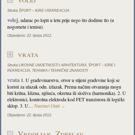
Struka
ŠPORT – IGRE I REKREACIJA
volej
,
udarac po lopti u letu prije nego što dodirne tlo (u
nogometu i tenisu).
Objavljeno:
22. lipnja 2012.
vrata
Struka
LIKOVNE UMJETNOSTI I ARHITEKTURA
,
ŠPORT – IGRE I
REKREACIJA
,
TEHNIKA I TEHNIČKE ZNANOSTI
vrata
1. U građevinarstvu, otvor u stijeni građevine koji se
koristi za ulazak odn. izlazak. Prema načinu otvaranja mogu
biti krilna, klizna, njišuća, okretna ili složiva (harmonika). 2. U
elektronici, kontrolna elektroda kod FET tranzistora ili logički
sklop. 3. U…
Nastavi čitati
→
Objavljeno:
22. lipnja 2012.
Vrdoljak, Zdeslav