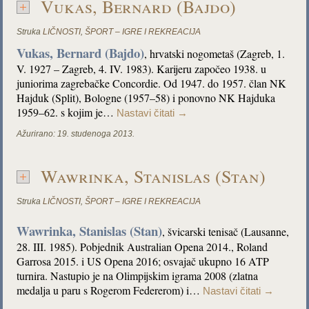
Vukas, Bernard (Bajdo)
Struka
LIČNOSTI
,
ŠPORT – IGRE I REKREACIJA
Vukas, Bernard (Bajdo)
, hrvatski nogometaš (Zagreb, 1.
V. 1927 – Zagreb, 4. IV. 1983). Karijeru započeo 1938. u
juniorima zagrebačke Concordie. Od 1947. do 1957. član NK
Hajduk (Split), Bologne (1957–58) i ponovno NK Hajduka
1959–62. s kojim je…
Nastavi čitati
→
Ažurirano:
19. studenoga 2013.
Wawrinka, Stanislas (Stan)
Struka
LIČNOSTI
,
ŠPORT – IGRE I REKREACIJA
Wawrinka, Stanislas (Stan)
, švicarski tenisač (Lausanne,
28. III. 1985). Pobjednik Australian Opena 2014., Roland
Garrosa 2015. i US Opena 2016; osvajač ukupno 16 ATP
turnira. Nastupio je na Olimpijskim igrama 2008 (zlatna
medalja u paru s Rogerom Federerom) i…
Nastavi čitati
→