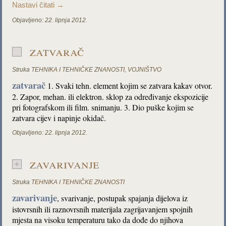
Nastavi čitati
→
Objavljeno:
22. lipnja 2012.
zatvarač
Struka
TEHNIKA I TEHNIČKE ZNANOSTI
,
VOJNIŠTVO
zatvarač
1. Svaki tehn. element kojim se zatvara kakav otvor.
2. Zapor, mehan. ili elektron. sklop za određivanje ekspozicije
pri fotografskom ili film. snimanju. 3. Dio puške kojim se
zatvara cijev i napinje okidač.
Objavljeno:
22. lipnja 2012.
zavarivanje
Struka
TEHNIKA I TEHNIČKE ZNANOSTI
zavarivanje
, svarivanje, postupak spajanja dijelova iz
istovrsnih ili raznovrsnih materijala zagrijavanjem spojnih
mjesta na visoku temperaturu tako da dođe do njihova