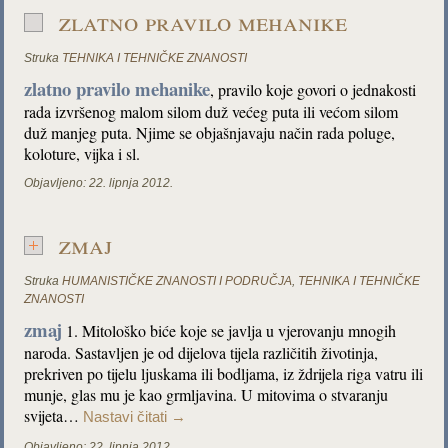
zlatno pravilo mehanike
Struka
TEHNIKA I TEHNIČKE ZNANOSTI
zlatno pravilo mehanike
, pravilo koje govori o jednakosti
rada izvršenog malom silom duž većeg puta ili većom silom
duž manjeg puta. Njime se objašnjavaju način rada poluge,
koloture, vijka i sl.
Objavljeno:
22. lipnja 2012.
zmaj
Struka
HUMANISTIČKE ZNANOSTI I PODRUČJA
,
TEHNIKA I TEHNIČKE
ZNANOSTI
zmaj
1. Mitološko biće koje se javlja u vjerovanju mnogih
naroda. Sastavljen je od dijelova tijela različitih životinja,
prekriven po tijelu ljuskama ili bodljama, iz ždrijela riga vatru ili
munje, glas mu je kao grmljavina. U mitovima o stvaranju
svijeta…
Nastavi čitati
→
Objavljeno:
22. lipnja 2012.