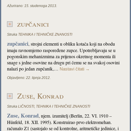
Ažurirano:
15. studenoga 2013.
zupčanici
Struka
TEHNIKA I TEHNIČKE ZNANOSTI
zupčanici
, strojni elementi u obliku kotača koji na obodu
imaju ravnomjerno raspoređene zupce. Upotrebljavaju se u
pogonskim mehanizmima za prijenos okretnog momenta ili
snage s jedne osovine na drugu pri čemu se na svakoj osovini
nalazi po jedan zupčanik,…
Nastavi čitati
→
Objavljeno:
22. lipnja 2012.
Zuse, Konrad
Struka
LIČNOSTI
,
TEHNIKA I TEHNIČKE ZNANOSTI
Zuse, Konrad
, njem. izumitelj (Berlin, 22. VI. 1910 –
Hünfeld, 18. XII. 1995). Konstruirao prvo elektromehan.
računalo Z1 (sastojalo se od kontrolne, aritmetičke jedinice, i