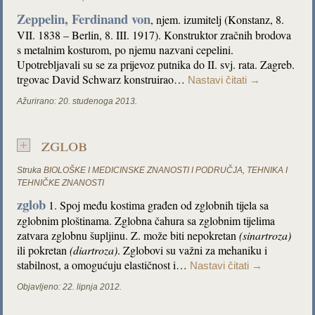
Zeppelin, Ferdinand von
, njem. izumitelj (Konstanz, 8.
VII. 1838 – Berlin, 8. III. 1917). Konstruktor zračnih brodova
s metalnim kosturom, po njemu nazvani cepelini.
Upotrebljavali su se za prijevoz putnika do II. svj. rata. Zagreb.
trgovac David Schwarz konstruirao…
Nastavi čitati
→
Ažurirano:
20. studenoga 2013.
zglob
Struka
BIOLOŠKE I MEDICINSKE ZNANOSTI I PODRUČJA
,
TEHNIKA I
TEHNIČKE ZNANOSTI
zglob
1. Spoj među kostima građen od zglobnih tijela sa
zglobnim ploštinama. Zglobna čahura sa zglobnim tijelima
zatvara zglobnu šupljinu. Z. može biti nepokretan
(sinartroza)
ili pokretan
(diartroza)
. Zglobovi su važni za mehaniku i
stabilnost, a omogućuju elastičnost i…
Nastavi čitati
→
Objavljeno:
22. lipnja 2012.