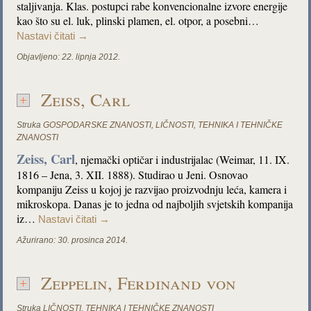
staljivanja. Klas. postupci rabe konvencionalne izvore energije
kao što su el. luk, plinski plamen, el. otpor, a posebni…
Nastavi čitati
→
Objavljeno:
22. lipnja 2012.
Zeiss, Carl
Struka
GOSPODARSKE ZNANOSTI
,
LIČNOSTI
,
TEHNIKA I TEHNIČKE
ZNANOSTI
Zeiss, Carl
, njemački optičar i industrijalac (Weimar, 11. IX.
1816 – Jena, 3. XII. 1888). Studirao u Jeni. Osnovao
kompaniju Zeiss u kojoj je razvijao proizvodnju leća, kamera i
mikroskopa. Danas je to jedna od najboljih svjetskih kompanija
iz…
Nastavi čitati
→
Ažurirano:
30. prosinca 2014.
Zeppelin, Ferdinand von
Struka
LIČNOSTI
,
TEHNIKA I TEHNIČKE ZNANOSTI