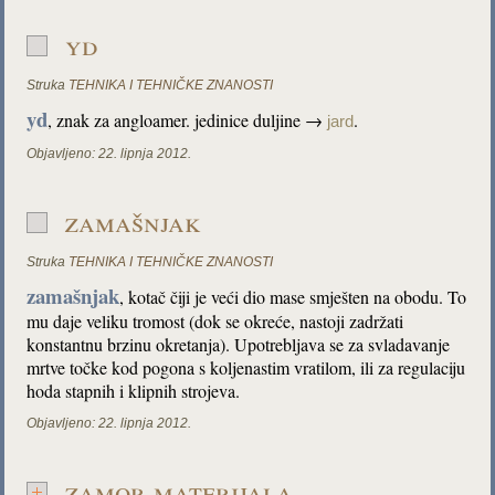
yd
Struka
TEHNIKA I TEHNIČKE ZNANOSTI
yd
, znak za angloamer. jedinice duljine →
.
jard
Objavljeno:
22. lipnja 2012.
zamašnjak
Struka
TEHNIKA I TEHNIČKE ZNANOSTI
zamašnjak
, kotač čiji je veći dio mase smješten na obodu. To
mu daje veliku tromost (dok se okreće, nastoji zadržati
konstantnu brzinu okretanja). Upotrebljava se za svladavanje
mrtve točke kod pogona s koljenastim vratilom, ili za regulaciju
hoda stapnih i klipnih strojeva.
Objavljeno:
22. lipnja 2012.
zamor materijala