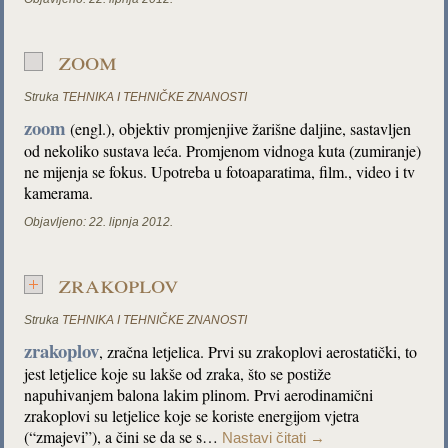
zoom
Struka
TEHNIKA I TEHNIČKE ZNANOSTI
zoom
(engl.), objektiv promjenjive žarišne daljine, sastavljen
od nekoliko sustava leća. Promjenom vidnoga kuta (zumiranje)
ne mijenja se fokus. Upotreba u fotoaparatima, film., video i tv
kamerama.
Objavljeno:
22. lipnja 2012.
zrakoplov
Struka
TEHNIKA I TEHNIČKE ZNANOSTI
zrakoplov
, zračna letjelica. Prvi su zrakoplovi aerostatički, to
jest letjelice koje su lakše od zraka, što se postiže
napuhivanjem balona lakim plinom. Prvi aerodinamični
zrakoplovi su letjelice koje se koriste energijom vjetra
(“zmajevi”), a čini se da se s…
Nastavi čitati
→