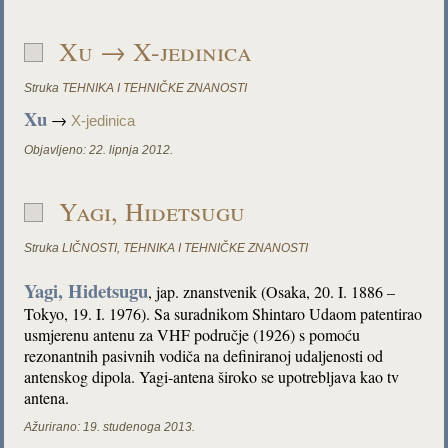
Xu → X-jedinica
Struka
TEHNIKA I TEHNIČKE ZNANOSTI
Xu
→
X-jedinica
Objavljeno:
22. lipnja 2012.
Yagi, Hidetsugu
Struka
LIČNOSTI
,
TEHNIKA I TEHNIČKE ZNANOSTI
Yagi, Hidetsugu
, jap. znanstvenik (Osaka, 20. I. 1886 –
Tokyo, 19. I. 1976). Sa suradnikom Shintaro Udaom patentirao
usmjerenu antenu za VHF područje (1926) s pomoću
rezonantnih pasivnih vodiča na definiranoj udaljenosti od
antenskog dipola. Yagi-antena široko se upotrebljava kao tv
antena.
Ažurirano:
19. studenoga 2013.