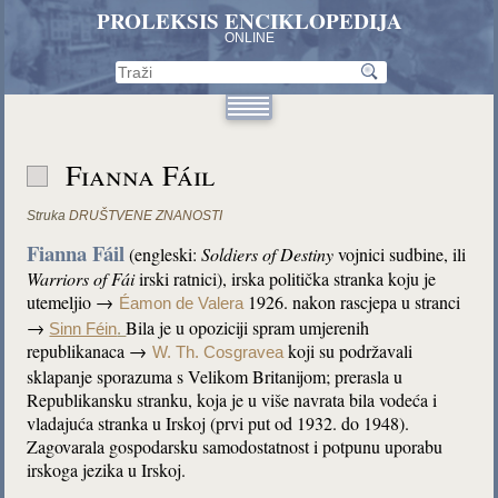
PROLEKSIS ENCIKLOPEDIJA
ONLINE
Fianna Fáil
Struka
DRUŠTVENE ZNANOSTI
Fianna Fáil
(engleski:
Soldiers of Destiny
vojnici sudbine, ili
Warriors of Fái
irski ratnici), irska politička stranka koju je
utemeljio →
1926. nakon rascjepa u stranci
Éamon de Valera
→
Bila je u opoziciji spram umjerenih
Sinn Féin
.
republikanaca →
koji su podržavali
W. Th. Cosgravea
sklapanje sporazuma s Velikom Britanijom; prerasla u
Republikansku stranku, koja je u više navrata bila vodeća i
vladajuća stranka u Irskoj (prvi put od 1932. do 1948).
Zagovarala gospodarsku samodostatnost i potpunu uporabu
irskoga jezika u Irskoj.