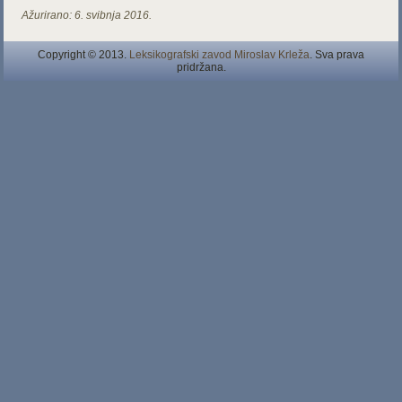
Ažurirano:
6. svibnja 2016.
Copyright © 2013.
Leksikografski zavod Miroslav Krleža
. Sva prava
pridržana.