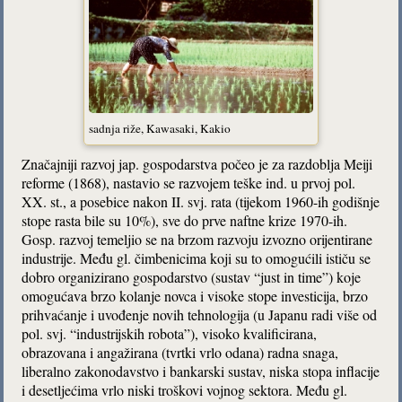
sadnja riže, Kawasaki, Kakio
Značajniji razvoj jap. gospodarstva počeo je za razdoblja Meiji
reforme (1868), nastavio se razvojem teške ind. u prvoj pol.
XX. st., a posebice nakon II. svj. rata (tijekom 1960-ih godišnje
stope rasta bile su 10%), sve do prve naftne krize 1970-ih.
Gosp. razvoj temeljio se na brzom razvoju izvozno orijentirane
industrije. Među gl. čimbenicima koji su to omogućili ističu se
dobro organizirano gospodarstvo (sustav “just in time”) koje
omogućava brzo kolanje novca i visoke stope investicija, brzo
prihvaćanje i uvođenje novih tehnologija (u Japanu radi više od
pol. svj. “industrijskih robota”), visoko kvalificirana,
obrazovana i angažirana (tvrtki vrlo odana) radna snaga,
liberalno zakonodavstvo i bankarski sustav, niska stopa inflacije
i desetljećima vrlo niski troškovi vojnog sektora. Među gl.