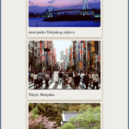
most preko Tokijskog zaljeva
Tōkyō, Shinjuku