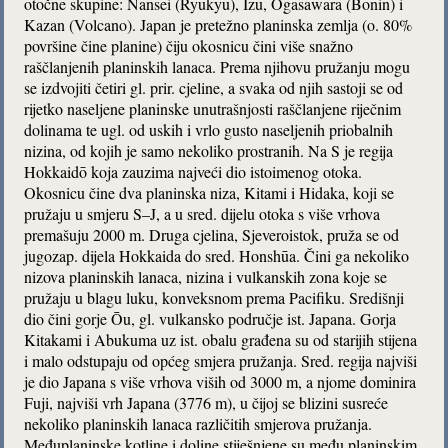
otočne skupine: Nansei (Ryukyu), Izu, Ogasawara (Bonin) i
Kazan (Volcano). Japan je pretežno planinska zemlja (o. 80%
površine čine planine) čiju okosnicu čini više snažno
raščlanjenih planinskih lanaca. Prema njihovu pružanju mogu
se izdvojiti četiri gl. prir. cjeline, a svaka od njih sastoji se od
rijetko naseljene planinske unutrašnjosti raščlanjene riječnim
dolinama te ugl. od uskih i vrlo gusto naseljenih priobalnih
nizina, od kojih je samo nekoliko prostranih. Na S je regija
Hokkaidō koja zauzima najveći dio istoimenog otoka.
Okosnicu čine dva planinska niza, Kitami i Hidaka, koji se
pružaju u smjeru S–J, a u sred. dijelu otoka s više vrhova
premašuju 2000 m. Druga cjelina, Sjeveroistok, pruža se od
jugozap. dijela Hokkaida do sred. Honshūa. Čini ga nekoliko
nizova planinskih lanaca, nizina i vulkanskih zona koje se
pružaju u blagu luku, konveksnom prema Pacifiku. Središnji
dio čini gorje Ōu, gl. vulkansko područje ist. Japana. Gorja
Kitakami i Abukuma uz ist. obalu građena su od starijih stijena
i malo odstupaju od općeg smjera pružanja. Sred. regija najviši
je dio Japana s više vrhova viših od 3000 m, a njome dominira
Fuji, najviši vrh Japana (3776 m), u čijoj se blizini susreće
nekoliko planinskih lanaca različitih smjerova pružanja.
Međuplaninske kotline i doline stiješnjene su među planinskim