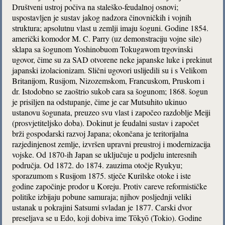
Društveni ustroj počiva na staleško-feudalnoj osnovi;
uspostavljen je sustav jakog nadzora činovničkih i vojnih
struktura; apsolutnu vlast u zemlji imaju šoguni. Godine 1854.
američki komodor M. C. Parry (uz demonstraciju vojne sile)
sklapa sa šogunom Yoshinobuom Tokugawom trgovinski
ugovor, čime su za SAD otvorene neke japanske luke i prekinut
japanski izolacionizam. Slični ugovori uslijedili su i s Velikom
Britanijom, Rusijom, Nizozemskom, Francuskom, Pruskom i
dr. Istodobno se zaoštrio sukob cara sa šogunom; 1868. šogun
je prisiljen na odstupanje, čime je car Mutsuhito ukinuo
ustanovu šogunata, preuzeo svu vlast i započeo razdoblje Meiji
(prosvjetiteljsko doba). Dokinut je feudalni sustav i započet
brži gospodarski razvoj Japana; okončana je teritorijalna
razjedinjenost zemlje, izvršen upravni preustroj i modernizacija
vojske. Od 1870-ih Japan se uključuje u podjelu interesnih
područja. Od 1872. do 1874. zauzima otočje Ryukyu;
sporazumom s Rusijom 1875. stječe Kurilske otoke i iste
godine započinje prodor u Koreju. Protiv careve reformističke
politike izbijaju pobune samuraja; njihov posljednji veliki
ustanak u pokrajini Satsumi svladan je 1877. Carski dvor
preseljava se u Edo, koji dobiva ime Tōkyō (Tokio). Godine