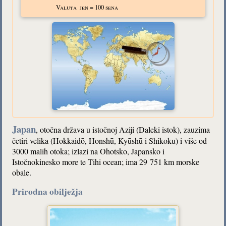
Valuta
jen = 100 sena
Japan
, otočna država u istočnoj Aziji (Daleki istok), zauzima
četiri velika (Hokkaidō, Honshū, Kyūshū i Shikoku) i više od
3000 malih otoka; izlazi na Ohotsko, Japansko i
Istočnokinesko more te Tihi ocean; ima 29 751 km morske
obale.
Prirodna obilježja