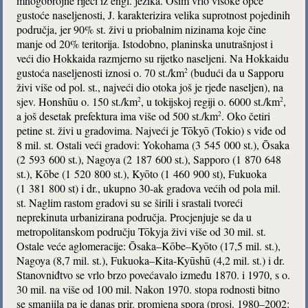
mnogobrojne riječi iz engl. jezika. Osim vrlo visoke opće
gustoće naseljenosti, J. karakterizira velika suprotnost pojedinih
područja, jer 90% st. živi u priobalnim nizinama koje čine
manje od 20% teritorija. Istodobno, planinska unutrašnjost i
veći dio Hokkaida razmjerno su rijetko naseljeni. Na Hokkaidu
gustoća naseljenosti iznosi o. 70 st./km
(budući da u Sapporu
2
živi više od pol. st., najveći dio otoka još je rjeđe naseljen), na
sjev. Honshūu o. 150 st./km
, u tokijskoj regiji o. 6000 st./km
,
2
2
a još desetak prefektura ima više od 500 st./km
. Oko četiri
2
petine st. živi u gradovima. Najveći je Tōkyō (Tokio) s viđe od
8 mil. st. Ostali veći gradovi: Yokohama (3 545 000 st.), Ōsaka
(2 593 600 st.), Nagoya (2 187 600 st.), Sapporo (1 870 648
st.), Kōbe (1 520 800 st.), Kyōto (1 460 900 st), Fukuoka
(1 381 800 st) i dr., ukupno 30-ak gradova većih od pola mil.
st. Naglim rastom gradovi su se širili i srastali tvoreći
neprekinuta urbanizirana područja. Procjenjuje se da u
metropolitanskom području Tōkyja živi više od 30 mil. st.
Ostale veće aglomeracije: Ōsaka–Kōbe–Kyōto (17,5 mil. st.),
Nagoya (8,7 mil. st.), Fukuoka–Kita-Kyūshū (4,2 mil. st.) i dr.
Stanovniđtvo se vrlo brzo povećavalo između 1870. i 1970, s o.
30 mil. na više od 100 mil. Nakon 1970. stopa rodnosti bitno
se smanjila pa je danas prir. promjena spora (prosj. 1980–2002: