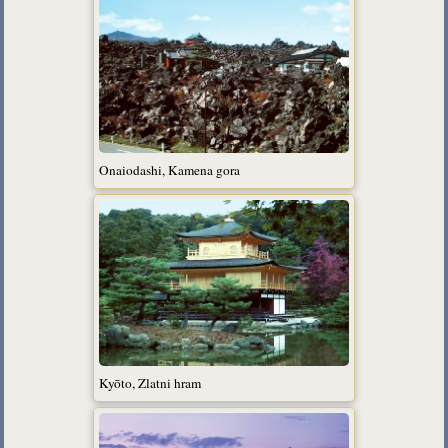
Onaiodashi, Kamena gora
Kyōto, Zlatni hram