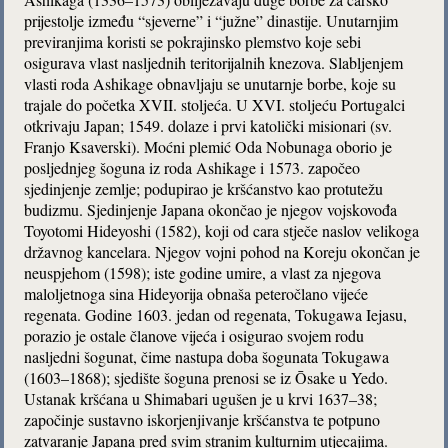
prijestolje između “sjeverne” i “južne” dinastije. Unutarnjim
previranjima koristi se pokrajinsko plemstvo koje sebi
osigurava vlast nasljednih teritorijalnih knezova. Slabljenjem
vlasti roda Ashikage obnavljaju se unutarnje borbe, koje su
trajale do početka XVII. stoljeća. U XVI. stoljeću Portugalci
otkrivaju Japan; 1549. dolaze i prvi katolički misionari (sv.
Franjo Ksaverski). Moćni plemić Oda Nobunaga oborio je
posljednjeg šoguna iz roda Ashikage i 1573. započeo
sjedinjenje zemlje; podupirao je kršćanstvo kao protutežu
budizmu. Sjedinjenje Japana okončao je njegov vojskovođa
Toyotomi Hideyoshi (1582), koji od cara stječe naslov velikoga
državnog kancelara. Njegov vojni pohod na Koreju okončan je
neuspjehom (1598); iste godine umire, a vlast za njegova
maloljetnoga sina Hideyorija obnaša peteročlano vijeće
regenata. Godine 1603. jedan od regenata, Tokugawa Iejasu,
porazio je ostale članove vijeća i osigurao svojem rodu
nasljedni šogunat, čime nastupa doba šogunata Tokugawa
(1603–1868); sjedište šoguna prenosi se iz Ōsake u Yedo.
Ustanak kršćana u Shimabari ugušen je u krvi 1637–38;
započinje sustavno iskorjenjivanje kršćanstva te potpuno
zatvaranje Japana pred svim stranim kulturnim utjecajima.