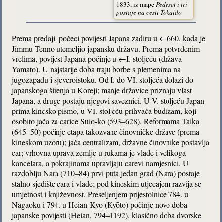
1833, iz mape
Pedeset i tri
postaje na cesti
Tokaido
Prema predaji, počeci povijesti Japana zadiru u ←660, kada je
Jimmu Tenno utemeljio japansku državu. Prema potvrđenim
vrelima, povijest Japana počinje u ←I. stoljeću (država
Yamato). U najstarije doba traju borbe s plemenima na
jugozapadu i sjeveroistoku. Od I. do VI. stoljeća dolazi do
japanskoga širenja u Koreji; manje državice priznaju vlast
Japana, a druge postaju njegovi saveznici. U V. stoljeću Japan
prima kinesko pismo, u VI. stoljeću prihvaća budizam, koji
osobito jača za carice Suio-ko (593–628). Reformama Taika
(645–50) počinje etapa takozvane činovničke države (prema
kineskom uzoru); jača centralizam, državne činovnike postavlja
car; vrhovna uprava zemlje u rukama je vlade i velikoga
kancelara, a pokrajinama upravljaju carevi namjesnici. U
razdoblju Nara (710–84) prvi puta jedan grad (Nara) postaje
stalno sjedište cara i vlade; pod kineskim utjecajem razvija se
umjetnost i književnost. Preseljenjem prijestolnice 784. u
Nagaoku i 794. u Heian-Kyo (Kyōto) počinje novo doba
japanske povijesti (Heian, 794–1192), klasično doba dvorske