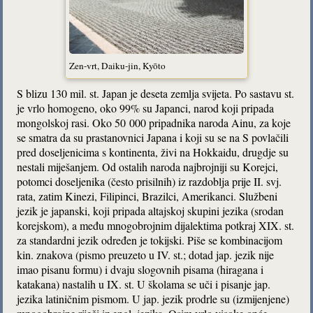
Zen-vrt, Daiku-jin, Kyōto
S blizu 130 mil. st. Japan je deseta zemlja svijeta. Po sastavu st.
je vrlo homogeno, oko 99% su Japanci, narod koji pripada
mongolskoj rasi. Oko 50 000 pripadnika naroda Ainu, za koje
se smatra da su prastanovnici Japana i koji su se na S povlačili
pred doseljenicima s kontinenta, živi na Hokkaidu, drugdje su
nestali miješanjem. Od ostalih naroda najbrojniji su Korejci,
potomci doseljenika (često prisilnih) iz razdoblja prije II. svj.
rata, zatim Kinezi, Filipinci, Brazilci, Amerikanci. Službeni
jezik je japanski, koji pripada altajskoj skupini jezika (srodan
korejskom), a među mnogobrojnim dijalektima potkraj XIX. st.
za standardni jezik određen je tokijski. Piše se kombinacijom
kin. znakova (pismo preuzeto u IV. st.; dotad jap. jezik nije
imao pisanu formu) i dvaju slogovnih pisama (hiragana i
katakana) nastalih u IX. st. U školama se uči i pisanje jap.
jezika latiničnim pismom. U jap. jezik prodrle su (izmijenjene)