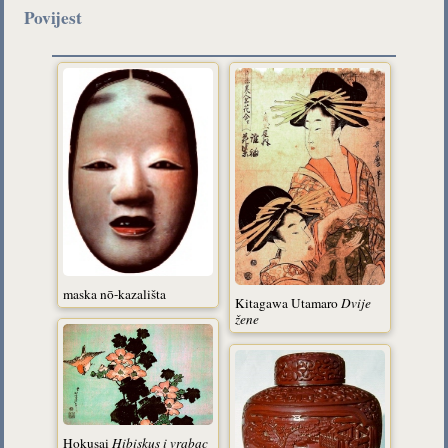
Povijest
maska nō-kazališta
Kitagawa Utamaro
Dvije
žene
Hokusai
Hibiskus i
vrabac