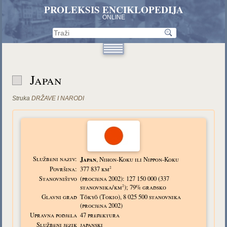
PROLEKSIS ENCIKLOPEDIJA
ONLINE
Japan
Struka
DRŽAVE I NARODI
Službeni naziv:
Japan
, Nihon-Koku ili Nippon-Koku
2
Površina:
377 837 km
Stanovništvo
(procjena 2002): 127 150 000 (337
2
stanovnika/km
); 79% gradsko
Glavni grad
Tōkyō (Tokio), 8 025 500 stanovnika
(procjena 2002)
Upravna podjela
47 prefektura
Službeni jezik
japanski