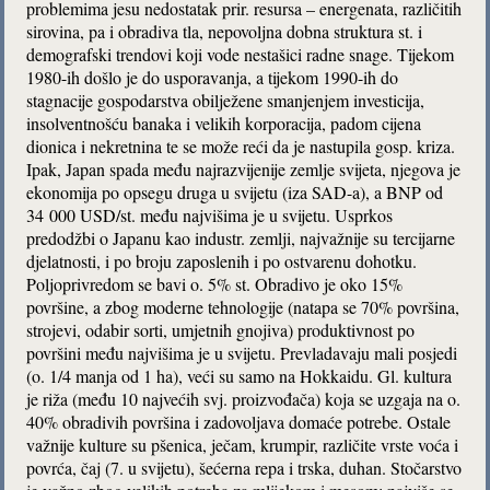
problemima jesu nedostatak prir. resursa – energenata, različitih
sirovina, pa i obradiva tla, nepovoljna dobna struktura st. i
demografski trendovi koji vode nestašici radne snage. Tijekom
1980-ih došlo je do usporavanja, a tijekom 1990-ih do
stagnacije gospodarstva obilježene smanjenjem investicija,
insolventnošću banaka i velikih korporacija, padom cijena
dionica i nekretnina te se može reći da je nastupila gosp. kriza.
Ipak, Japan spada među najrazvijenije zemlje svijeta, njegova je
ekonomija po opsegu druga u svijetu (iza SAD-a), a BNP od
34 000 USD/st. među najvišima je u svijetu. Usprkos
predodžbi o Japanu kao industr. zemlji, najvažnije su tercijarne
djelatnosti, i po broju zaposlenih i po ostvarenu dohotku.
Poljoprivredom se bavi o. 5% st. Obradivo je oko 15%
površine, a zbog moderne tehnologije (natapa se 70% površina,
strojevi, odabir sorti, umjetnih gnojiva) produktivnost po
površini među najvišima je u svijetu. Prevladavaju mali posjedi
(o. 1/4 manja od 1 ha), veći su samo na Hokkaidu. Gl. kultura
je riža (među 10 najvećih svj. proizvođača) koja se uzgaja na o.
40% obradivih površina i zadovoljava domaće potrebe. Ostale
važnije kulture su pšenica, ječam, krumpir, različite vrste voća i
povrća, čaj (7. u svijetu), šećerna repa i trska, duhan. Stočarstvo