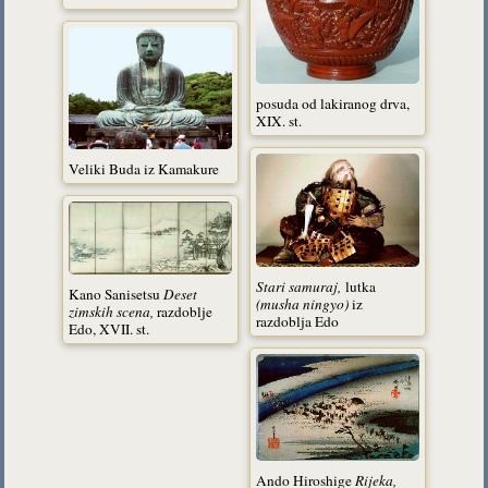
posuda od lakiranog drva,
XIX. st.
Veliki Buda iz Kamakure
Stari
samuraj,
lutka
Kano Sanisetsu
Deset
(musha ningyo)
iz
zimskih scena,
razdoblje
razdoblja Edo
Edo, XVII. st.
Ando Hiroshige
Rijeka,