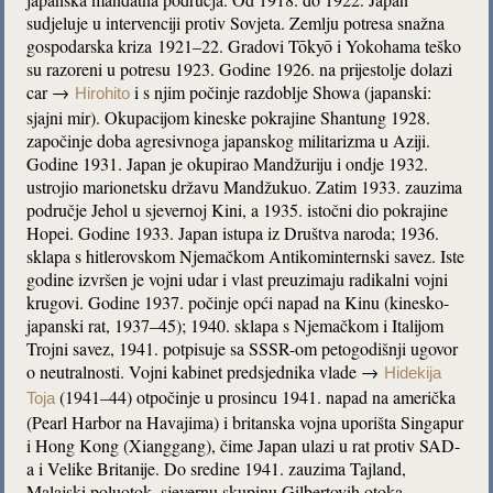
sudjeluje u intervenciji protiv Sovjeta. Zemlju potresa snažna
gospodarska kriza 1921–22. Gradovi Tōkyō i Yokohama teško
su razoreni u potresu 1923. Godine 1926. na prijestolje dolazi
car →
i s njim počinje razdoblje Showa (japanski:
Hirohito
sjajni mir). Okupacijom kineske pokrajine Shantung 1928.
započinje doba agresivnoga japanskog militarizma u Aziji.
Godine 1931. Japan je okupirao Mandžuriju i ondje 1932.
ustrojio marionetsku državu Mandžukuo. Zatim 1933. zauzima
područje Jehol u sjevernoj Kini, a 1935. istočni dio pokrajine
Hopei. Godine 1933. Japan istupa iz Društva naroda; 1936.
sklapa s hitlerovskom Njemačkom Antikominternski savez. Iste
godine izvršen je vojni udar i vlast preuzimaju radikalni vojni
krugovi. Godine 1937. počinje opći napad na Kinu (kinesko-
japanski rat, 1937–45); 1940. sklapa s Njemačkom i Italijom
Trojni savez, 1941. potpisuje sa SSSR-om petogodišnji ugovor
o neutralnosti. Vojni kabinet predsjednika vlade →
Hidekija
(1941–44) otpočinje u prosincu 1941. napad na američka
Toja
(Pearl Harbor na Havajima) i britanska vojna uporišta Singapur
i Hong Kong (Xianggang), čime Japan ulazi u rat protiv SAD-
a i Velike Britanije. Do sredine 1941. zauzima Tajland,
Malajski poluotok, sjevernu skupinu Gilbertovih otoka,