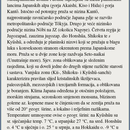
lancima Japanskih alpa (gorja Akaishi, Kiso i Hida) i gorja
Kantō. Istočno od potonjeg pruža se nizina Kantō,
najprostranije ravničarsko područje Japana gdje se razvilo
metropolitansko područje Tōkyja. Drugo je veće nizinsko
područje nizina Nōbi na JZ (okolica Nagoye). Četvrta regija je
Jugozapad, zauzima jugozap. dio Honshūa, Shikoku te
s
Kyūshū, a određuju je planinski nizovi koji se pružaju u blagu
luku s konveksnom stranom okrenutom prema Japanskome
moru. Pruža se u dvije zone koje razdvaja Seto-naikai
(Unutrašnje more). Sjev. zona oblikovana je složenim
rasjedima, koji su doveli jedne do drugih stijene različite starosti
i sastava. Vanjsku zonu (Kii-, Shikoku- i Kyūshū-sanchi)
karakterizira pravilan slijed kristalinskih škriljevaca,
paleozojskih, mezozojskih i tercijarnih formacija, a oblikovana
je boranjem. Klima Japana određena je otočnim položajem,
morskim strujama, sezonskom smjenom monsuna, blizinom
goleme az. kopnene mase te činjenicom da se zemlja pruža na
više od 20° geogr. širine, a lokalno i reljefnim razlikama.
Temperature umnogome ovise o geogr. širini: na Kyūshūu su
sr. siječanjske temp. 7 °C, a srpanjske 27 °C, na sred. Honshūu
o. 4 °C u siječnju i o. 25 ° u srpnju, a na Hokkaidu o. -9 °C u