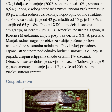
4‰) i dalje se smanjuje (2002. stopa rodnosti 10‰, smrtnosti
8,5‰). Zbog visokog standarda života, životni vijek premašuje
80 g., a niska rodnost uzrokom je nepovoljne dobne strukture
st. Polovica st. starija je od 42 g., mlađih od 15 g. je 14,3%, a
starijih od 65 g. 18%. Potkraj XIX. st. počela je snažna
emigracija, najprije u Sjev. i Juž. Ameriku, poslije na Tajvan, u
Koreju i Mandžuriju, ali je s gosp. razvojem u XX. st. prestala.
Manjak radne snage, posebice za slabije plaćene poslove,
nadoknađuje se stranim radnicima. Po vjerskoj pripadnosti
Japanci su većinom podjednako budisti i šintoisti, a o. 15% st.
pripada drugim religijama (među ostalim 1% kršćana).
Obrazovni sustav dobro je razvijen, obvezno školovanje traje 9
g., nepismenog st. manje je od 1%, a više od 20% st. ima
visoku stručnu spremu.
Gospodarstvo