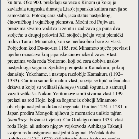
kulture. Oko 900. prekidaju se veze s Kinom (u kojoj je
zavladala tunguska dinastija Liao); japanska kultura razvija se
samostalno. Položaj cara slabi, jača status nasljednog,
činovničkog i vojničkog plemstva. Moćni rod Fujiwara
preuzima stvarno vodstvo u zemlji i zadržava ga puna dva
stoljeća; u drugoj polovini XI. stoljeća jačaju vojni plemićki
rodovi Taira i Minamoto, koji se međusobno bore za vlast.
Pobjedom kod Da-no-ura 1185. rod Minamoto stječe prevlast i
ujedno označava kraj japanske činovničke države. Vlast
preuzima vođa roda Yoritomo, koji od cara dobiva naslov
nasljednoga šoguna. Sjedište premješta u Kamakuru, pokraj
današnje Yokohame, i nastupa razdoblje Kamakura (1192–
1333). Car ima samo formalnu vlast; razvija se tipična feudalna
država u kojoj su velikaši
(daimyo)
vazali šoguna, a samuraji
vazali velikaša. Nakon Yoritomove smrti stvarna vlast 1199.
prelazi na rod Hojo, koji za šogune iz obitelji Minamoto
obavljaju nasljednu dužnost regenata. Godine 1274. i 1281. u
Japan prodiru Mongoli; njihovu je mornaricu uništio tajfun
(
kamikaze
: božanski vjetar). Car Godaigo obara 1333. vlast
roda Hojo, ali uskoro njegov vojskovođa Ashikaga Takauji
svojem rodu osigurava nasljedni šogunat. Početak doba
Ashikaga (1336–1573) obilježavaju duge borbe za carsko