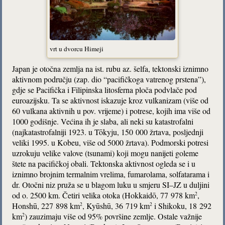
vrt u dvorcu Himeji
Japan je otočna zemlja na ist. rubu az. šelfa, tektonski iznimno
aktivnom području (zap. dio “pacifičkoga vatrenog prstena”),
gdje se Pacifička i Filipinska litosferna ploča podvlače pod
euroazijsku. Ta se aktivnost iskazuje kroz vulkanizam (više od
60 vulkana aktivnih u pov. vrijeme) i potrese, kojih ima više od
1000 godišnje. Većina ih je slaba, ali neki su katastrofalni
(najkatastrofalniji 1923. u Tōkyju, 150 000 žrtava, posljednji
veliki 1995. u Kobeu, više od 5000 žrtava). Podmorski potresi
uzrokuju velike valove (tsunami) koji mogu nanijeti goleme
štete na pacifičkoj obali. Tektonska aktivnost ogleda se i u
iznimno brojnim termalnim vrelima, fumarolama, solfatarama i
dr. Otočni niz pruža se u blagom luku u smjeru SI–JZ u duljini
od o. 2500 km. Četiri velika otoka (Hokkaidō, 77 978 km
,
2
Honshū, 227 898 km
, Kyūshū, 36 719 km
i Shikoku, 18 292
2
2
km
) zauzimaju više od 95% površine zemlje. Ostale važnije
2