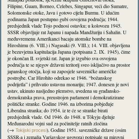
Filipine, Guam, Borneo, Celebes, Singapur, veći dio Sumatre,
Solomonske otoke, Javu i gotovo cijelu Burmu. U idućim
godinama Japan postupno gubi osvojena područja; 1944.
predsjednik vlade Tojo podnosi ostavku; u kolovozu 1945.
SSSR objavljuje rat Japanu i napada Mandžuriju i Sahalin. U
međuvremenu Amerikanci bacaju atomske bombe na
Hiroshimu (6. VIII.) i Nagasaki (9. VIII.); 14. VIII. objavljena
je bezuvjetna kapitulacija Japana (potpisana 2. IX. 1945), čime
je okončan II. svjetski rat. Japan je izgubio sva osvojena
područja te se njegov državni teritorij sveo isključivo na prostor
japanskog otočja, koji su zaposjele savezničke američke
postrojbe. Car Hirohito odrekao se 1946. “božanskog
podrijetla” i prihvatio ustavnu monariju; 1947. donesen je novi
ustav, ukinuto nasljedno plemstvo, uvedena su građansko-
demokratska prava, preustrojen parlament i demokratizirane
političke stranke. Godine 1946. na izborima pobjeđuje
Liberalna stranka; do 1954. iz te će se stranke birati
predsjednik vlade. Od 1946. do 1948. u Tōkyju djeluje
Međunarodni vojni sud za počinitelje ratnih zločina
(→
). Godine 1951. savezničke države (osim
Tokijski procesi
SSSR-a i zemalja Varšavskog ugovora) potpisale su mirovni