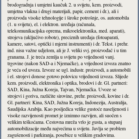
brodogradnja i umjetni kaučuk 2. u svijetu, kem. proizvodi,
umjetna vlakna i drugi materijali, papir, cement i dr.), ali i
proizvoda visoke tehnologije i široke potrošnje, os. automobila
(1. u svijetu), el. i elektron. uređaja (računala,
telekomunikacijska oprema, mikroelektronika, med. aparati),
strojeva (uključivo robote), preciznih uređaja (fotoaparati,
kamere, satovi, optički i mjerni instrumenti) i dr. Tekst. i prehr.
ind. nisu važne udjelom, ali je J. veliki svj. proizvođač i u tim
granama. J. je treća zemlja u svijetu po vrijednosti vanj.
trgovine (nakon SAD-a i Njemačke), a vrijednost izvoza znatno
je veća od uvoza. Izvoze se ugl. industr. proizvodi, a automobili
i el. strojevi donose gotovo polovicu vrijednosti izvoza. Slijede
kem. proizvodi, elektronika i optika, brodovi i dr. Gl. partneri:
SAD, Kina, Južna Koreja, Tajvan, Njemačka. Uvoze se
strojevi i goriva, različite sirovine, prehr. proizvodi, kovine i dr.
Gl. partneri: Kina, SAD, Južna Koreja, Indonezija, Australija,
Saudijska Arabija. Kao posljedica velike gustoće naseljenosti i
visoke razvijenosti promet je iznimno razvijen, ali suočen s
velikim teškoćama. Cestovna mreža vrlo je gusta, a stupanj
automobilizacije među najvećima u svijetu. Javlja se problem
zagušenosti i parkiranja, posebice u velikim gradovima.