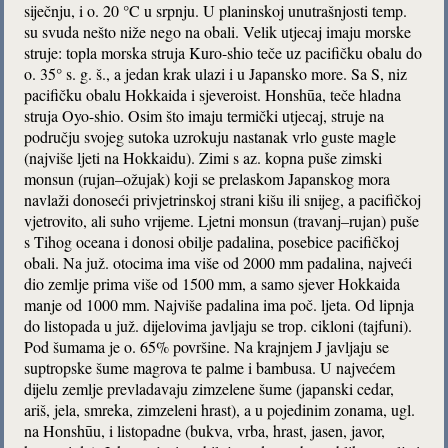
siječnju, i o. 20 °C u srpnju. U planinskoj unutrašnjosti temp.
su svuda nešto niže nego na obali. Velik utjecaj imaju morske
struje: topla morska struja Kuro-shio teče uz pacifičku obalu do
o. 35° s. g. š., a jedan krak ulazi i u Japansko more. Sa S, niz
pacifičku obalu Hokkaida i sjeveroist. Honshūa, teče hladna
struja Oyo-shio. Osim što imaju termički utjecaj, struje na
području svojeg sutoka uzrokuju nastanak vrlo guste magle
(najviše ljeti na Hokkaidu). Zimi s az. kopna puše zimski
monsun (rujan–ožujak) koji se prelaskom Japanskog mora
navlaži donoseći privjetrinskoj strani kišu ili snijeg, a pacifičkoj
vjetrovito, ali suho vrijeme. Ljetni monsun (travanj–rujan) puše
s Tihog oceana i donosi obilje padalina, posebice pacifičkoj
obali. Na juž. otocima ima više od 2000 mm padalina, najveći
dio zemlje prima više od 1500 mm, a samo sjever Hokkaida
manje od 1000 mm. Najviše padalina ima poč. ljeta. Od lipnja
do listopada u juž. dijelovima javljaju se trop. cikloni (tajfuni).
Pod šumama je o. 65% površine. Na krajnjem J javljaju se
suptropske šume magrova te palme i bambusa. U najvećem
dijelu zemlje prevladavaju zimzelene šume (japanski cedar,
ariš, jela, smreka, zimzeleni hrast), a u pojedinim zonama, ugl.
na Honshūu, i listopadne (bukva, vrba, hrast, jasen, javor,