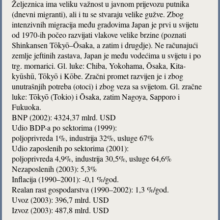
Željeznica ima veliku važnost u javnom prijevozu putnika
(dnevni migranti), ali i tu se stvaraju velike gužve. Zbog
intenzivnih migracija među gradovima Japan je prvi u svijetu
od 1970-ih počeo razvijati vlakove velike brzine (poznati
Shinkansen Tōkyō–Ōsaka, a zatim i drugdje). Ne računajući
zemlje jeftinih zastava, Japan je među vodećima u svijetu i po
trg. mornarici. Gl. luke: Chiba, Yokohama, Ōsaka, Kita-
kyūshū, Tōkyō i Kōbe. Zračni promet razvijen je i zbog
unutrašnjih potreba (otoci) i zbog veza sa svijetom. Gl. zračne
luke: Tōkyō (Tokio) i Ōsaka, zatim Nagoya, Sapporo i
Fukuoka.
BNP (2002): 4324,37 mlrd. USD
Udio BDP-a po sektorima (1999):
poljoprivreda 1%, industrija 32%, usluge 67%
Udio zaposlenih po sektorima (2001):
poljoprivreda 4,9%, industrija 30,5%, usluge 64,6%
Nezaposlenih (2003): 5,3%
Inflacija (1990–2001): -0,1 %/god.
Realan rast gospodarstva (1990–2002): 1,3 %/god.
Uvoz (2003): 396,7 mlrd. USD
Izvoz (2003): 487,8 mlrd. USD