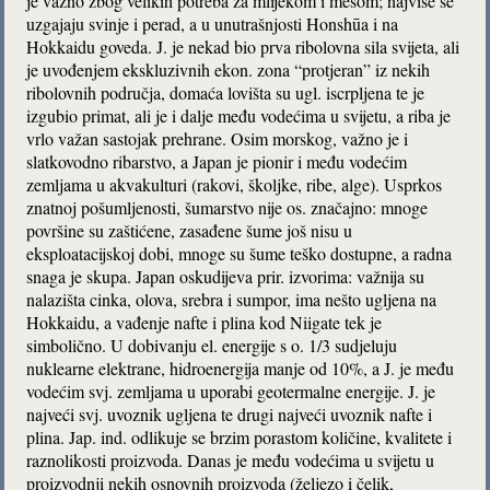
je važno zbog velikih potreba za mlijekom i mesom; najviše se
uzgajaju svinje i perad, a u unutrašnjosti Honshūa i na
Hokkaidu goveda. J. je nekad bio prva ribolovna sila svijeta, ali
je uvođenjem ekskluzivnih ekon. zona “protjeran” iz nekih
ribolovnih područja, domaća lovišta su ugl. iscrpljena te je
izgubio primat, ali je i dalje među vodećima u svijetu, a riba je
vrlo važan sastojak prehrane. Osim morskog, važno je i
slatkovodno ribarstvo, a Japan je pionir i među vodećim
zemljama u akvakulturi (rakovi, školjke, ribe, alge). Usprkos
znatnoj pošumljenosti, šumarstvo nije os. značajno: mnoge
površine su zaštićene, zasađene šume još nisu u
eksploatacijskoj dobi, mnoge su šume teško dostupne, a radna
snaga je skupa. Japan oskudijeva prir. izvorima: važnija su
nalazišta cinka, olova, srebra i sumpor, ima nešto ugljena na
Hokkaidu, a vađenje nafte i plina kod Niigate tek je
simbolično. U dobivanju el. energije s o. 1/3 sudjeluju
nuklearne elektrane, hidroenergija manje od 10%, a J. je među
vodećim svj. zemljama u uporabi geotermalne energije. J. je
najveći svj. uvoznik ugljena te drugi najveći uvoznik nafte i
plina. Jap. ind. odlikuje se brzim porastom količine, kvalitete i
raznolikosti proizvoda. Danas je među vodećima u svijetu u
proizvodnji nekih osnovnih proizvoda (željezo i čelik,