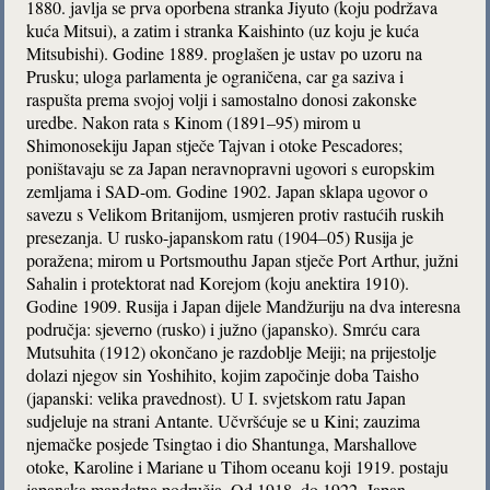
1880. javlja se prva oporbena stranka Jiyuto (koju podržava
kuća Mitsui), a zatim i stranka Kaishinto (uz koju je kuća
Mitsubishi). Godine 1889. proglašen je ustav po uzoru na
Prusku; uloga parlamenta je ograničena, car ga saziva i
raspušta prema svojoj volji i samostalno donosi zakonske
uredbe. Nakon rata s Kinom (1891–95) mirom u
Shimonosekiju Japan stječe Tajvan i otoke Pescadores;
poništavaju se za Japan neravnopravni ugovori s europskim
zemljama i SAD-om. Godine 1902. Japan sklapa ugovor o
savezu s Velikom Britanijom, usmjeren protiv rastućih ruskih
presezanja. U rusko-japanskom ratu (1904–05) Rusija je
poražena; mirom u Portsmouthu Japan stječe Port Arthur, južni
Sahalin i protektorat nad Korejom (koju anektira 1910).
Godine 1909. Rusija i Japan dijele Mandžuriju na dva interesna
područja: sjeverno (rusko) i južno (japansko). Smrću cara
Mutsuhita (1912) okončano je razdoblje Meiji; na prijestolje
dolazi njegov sin Yoshihito, kojim započinje doba Taisho
(japanski: velika pravednost). U I. svjetskom ratu Japan
sudjeluje na strani Antante. Učvršćuje se u Kini; zauzima
njemačke posjede Tsingtao i dio Shantunga, Marshallove
otoke, Karoline i Mariane u Tihom oceanu koji 1919. postaju
japanska mandatna područja. Od 1918. do 1922. Japan