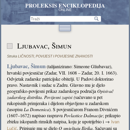
PROLEKSIS ENCIKLOPEDIJA
ONLINE
Ljubavac, Šimun
Struka
LIČNOSTI
,
POVIJEST I POVIJESNE ZNANOSTI
Ljubavac, Šimun
(talijanizirano: Simeone Gliubavaz),
hrvatski povjesničar (Zadar, VII. 1608 – Zadar, 20. I. 1663).
Odvjetak zadarske patricijske obitelji. U Padovi doktorirao
pravo. Nastavnik i sudac u Zadru. Glavno mu je djelo
geografsko-povijesni prikaz zadarskoga područja
Opisivač
zadarskog distrikta. Povijesni zapisi
(
sačuvano u pet
rukopisnih primjeraka i dijelom objavljeno u zadarskom
časopisu
La Domenica
). S povjesničarom Franom Divnićem
(1607–1672) napisao raspravu
Povlastice Dalmacije
; prikupio
zbirku iskopanih rimskih natpisa, koju je upotrijebio i →
Ivan
. Pripisuje mu se djelo
O smještaju Ilirika
. Sačuvani su
Lučić