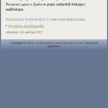
Povijesni zapisi o Zadru
te popis zadarskih biskupa i
nadbiskupa.
POGLEDAJ NATUKNICU U DRUGIM EDICIJAMA:
Hrvatska enciklopedija
Ažurirano:
24. siječnja 2017.
Copyright © 2013.
Leksikografski zavod Miroslav Krleža
. Sva prava
pridržana.