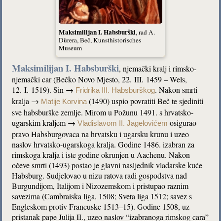
Maksimilijan I. Habsburški
, rad A.
Dürera, Beč, Kunsthistorisches
Museum
Maksimilijan I. Habsburški
, njemački kralj i rimsko-
njemački car (Bečko Novo Mjesto, 22. III. 1459 – Wels,
12. I. 1519). Sin →
. Nakon smrti
Fridrika III. Habsburškog
kralja →
(1490) uspio povratiti Beč te sjediniti
Matije Korvina
sve habsburške zemlje. Mirom u Požunu 1491. s hrvatsko-
ugarskim kraljem →
osigurao
Vladislavom II. Jagelovićem
pravo Habsburgovaca na hrvatsku i ugarsku krunu i uzeo
naslov hrvatsko-ugarskoga kralja. Godine 1486. izabran za
rimskoga kralja i iste godine okrunjen u Aachenu. Nakon
očeve smrti (1493) postao je glavni nasljednik vladarske kuće
Habsburg. Sudjelovao u nizu ratova radi gospodstva nad
Burgundijom, Italijom i Nizozemskom i pristupao raznim
savezima (Cambraiska liga, 1508; Sveta liga 1512; savez s
Engleskom protiv Francuske 1513–15). Godine 1508, uz
pristanak pape Julija II., uzeo naslov “izabranoga rimskog cara”