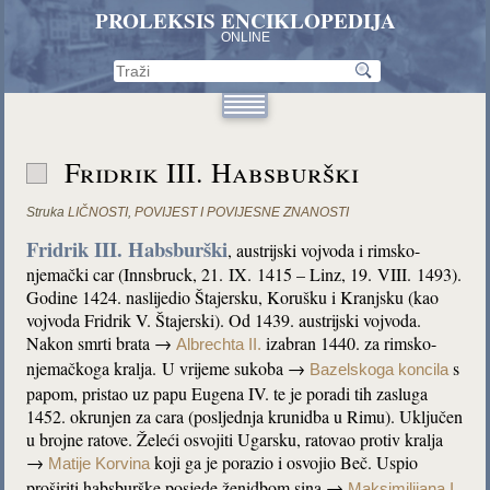
PROLEKSIS ENCIKLOPEDIJA
ONLINE
Fridrik III. Habsburški
Struka
LIČNOSTI
,
POVIJEST I POVIJESNE ZNANOSTI
Fridrik III. Habsburški
, austrijski vojvoda i rimsko-
njemački car (Innsbruck, 21. IX. 1415 – Linz, 19. VIII. 1493).
Godine 1424. naslijedio Štajersku, Korušku i Kranjsku (kao
vojvoda Fridrik V. Štajerski). Od 1439. austrijski vojvoda.
Nakon smrti brata →
izabran 1440. za rimsko-
Albrechta II.
njemačkoga kralja. U vrijeme sukoba →
s
Bazelskoga koncila
papom, pristao uz papu Eugena IV. te je poradi tih zasluga
1452. okrunjen za cara (posljednja krunidba u Rimu). Uključen
u brojne ratove. Želeći osvojiti Ugarsku, ratovao protiv kralja
→
koji ga je porazio i osvojio Beč. Uspio
Matije Korvina
proširiti habsburške posjede ženidbom sina →
Maksimilijana I.