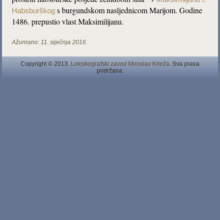
s burgundskom nasljednicom Marijom. Godine
Habsburškog
1486. prepustio vlast Maksimilijanu.
Ažurirano:
11. siječnja 2016.
Copyright © 2013.
Leksikografski zavod Miroslav Krleža
. Sva prava
pridržana.