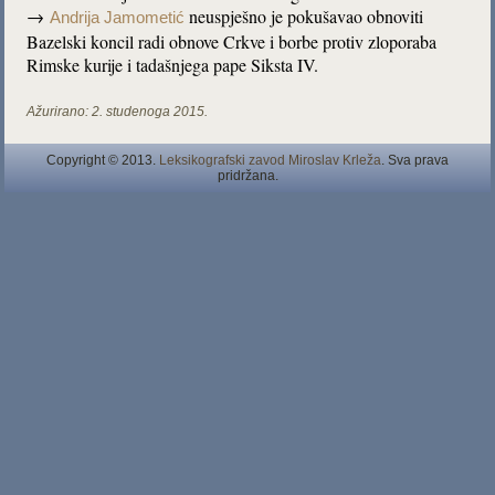
→
neuspješno je pokušavao obnoviti
Andrija Jamometić
Bazelski koncil radi obnove Crkve i borbe protiv zloporaba
Rimske kurije i tadašnjega pape Siksta IV.
Ažurirano:
2. studenoga 2015.
Copyright © 2013.
Leksikografski zavod Miroslav Krleža
. Sva prava
pridržana.