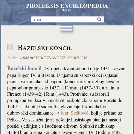
PROLEKSIS ENCIKLOPEDIJA
ONLINE
Bazelski koncil
Struka
HUMANISTIČKE ZNANOSTI I PODRUČJA
Bazelski koncil
, 18. opći crkveni sabor, koji je 1431. sazvao
papa Eugen IV. u Baselu. U njemu su saborski oci izglasali
prvenstvo koncila nad papom (koncilijarizam), zbog čega je
papa sabor premjestio 1437. u Ferraru (1437–39), a zatim u
Firencu (1439–42) i Rim (1443). Protivnici su izabrali
protupapu Feliksa V. i nastavili raskolnički sabor u Baselu do
1449. Istaknuti je sudionik i glavni tajnik koncila bio
dubrovački dominikanac →
, koji je pristao uz
Ivan Stojković
Feliksa V.; zaslužan je za rješenje husitskoga pitanja i nastoji
postići sjedinjenje s Istočnom crkvom. Splitski nadbiskup
Bartol branio je na koncilu stavove Eugena IV. Godine 1482.