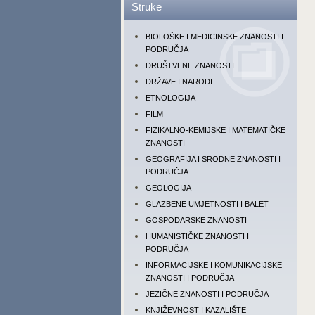
Struke
BIOLOŠKE I MEDICINSKE ZNANOSTI I
PODRUČJA
DRUŠTVENE ZNANOSTI
DRŽAVE I NARODI
ETNOLOGIJA
FILM
FIZIKALNO-KEMIJSKE I MATEMATIČKE
ZNANOSTI
GEOGRAFIJA I SRODNE ZNANOSTI I
PODRUČJA
GEOLOGIJA
GLAZBENE UMJETNOSTI I BALET
GOSPODARSKE ZNANOSTI
HUMANISTIČKE ZNANOSTI I
PODRUČJA
INFORMACIJSKE I KOMUNIKACIJSKE
ZNANOSTI I PODRUČJA
JEZIČNE ZNANOSTI I PODRUČJA
KNJIŽEVNOST I KAZALIŠTE