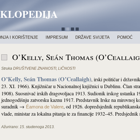
IKLOPEDIJA
NJA I KORIŠTENJE
IMPRESUM
DRŽAVE SVIJETA
POMOĆ
O’Kelly, Seán Thomas (O’Ceallaig
Struka
DRUŠTVENE ZNANOSTI
,
LIČNOSTI
O’Kelly, Seán Thomas (O’Ceallaigh)
, irski političar i držav
23. XI. 1966). Knjižničar u Nacionalnoj knjižnici u Dublinu. Član s
1908). Suosnivač irskih dragovoljaca 1913. Sudionik irskog ustanka 
jednogodišnju zatvorsku kaznu 1917. Predstavnik Irske na mirovnoj ko
suradnik →
, od 1926. dopredsjednik republikansk
Éamona de Valere
vlade, ministar za lokalna pitanja te za financije 1932–45. Predsjedni
Ažurirano:
15. studenoga 2013.