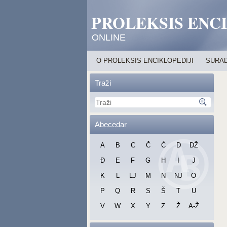
PROLEKSIS ENC
ONLINE
O PROLEKSIS ENCIKLOPEDIJI
SURAD
Traži
Abecedar
A
B
C
Č
Ć
D
DŽ
Đ
E
F
G
H
I
J
K
L
LJ
M
N
NJ
O
P
Q
R
S
Š
T
U
V
W
X
Y
Z
Ž
A-Ž