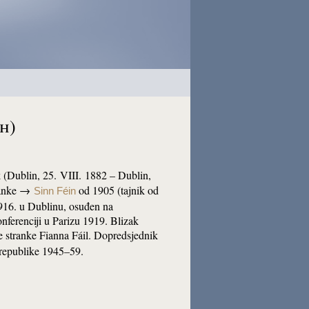
h)
nik (Dublin, 25. VIII. 1882 – Dublin,
tranke →
od 1905 (tajnik od
Sinn Féin
1916. u Dublinu, osuđen na
nferenciji u Parizu 1919. Blizak
e stranke Fianna Fáil. Dopredsjednik
k republike 1945–59.